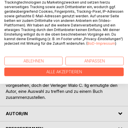
Trackingtechnologien zu Marketingzwecken und setzen hierzu
serverseitiges Tracking sowie auch Drittanbieter ein, wodurch ggf.
geräteübergreifend Cookies, Fingerprints, Tracking-Pixel, IP-Adressen
sowie gehashte E-Mail-Adressen genutzt werden. Auf unserer Seite
betten wir zudem Drittinhalte von anderen Anbietern ein (Video-
Plattformen). Wir haben auf die weitere Datenverarbeitung und ein
etwaiges Tracking durch den Drittanbieter keinen Einfluss. Mit deiner
BESCHREIBUNG
Einstellung willigst du in die oben beschriebenen Vorgänge ein. Du
kannst deine Einwilligung (z. B. im Footer unter „Privacy-Einstellungen“)
jederzeit mit Wirkung für die Zukunft widerrufen. (
BoD-Impressum
)
In den letzten sechzehn Jahren sind, vom Autor beinahe
unbemerkt, eine große Anzahl an Gedichten, Erzählungen,
Schauspielen und Reiseberichten entstanden, dazu über
ABLEHNEN
ANPASSEN
zweitausend Seiten Tagebuchnotizen und musikalische
ALLE AKZEPTIEREN
Einfälle.
Sie waren ursprünglich gar nicht für eine Veröffentlichung
vorgesehen, doch der Verleger Walo C. Ilg ermutigte den
Autor, eine Auswahl zu treffen und zu einem Buch
zusammenzustellen.
AUTOR/IN