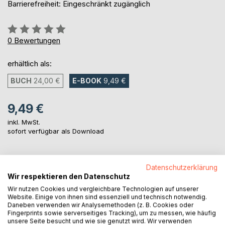
Barrierefreiheit: Eingeschränkt zugänglich
Bewertung::
0%
0
Bewertungen
erhältlich als:
BUCH
24,00 €
E-BOOK
9,49 €
9,49 €
inkl. MwSt.
sofort verfügbar als Download
IN DEN WARENKORB
Datenschutzerklärung
Wir respektieren den Datenschutz
Wir nutzen Cookies und vergleichbare Technologien auf unserer
Auf die Merkliste
Website. Einige von ihnen sind essenziell und technisch notwendig.
Titel bewerten
Daneben verwenden wir Analysemethoden (z. B. Cookies oder
Fingerprints sowie serverseitiges Tracking), um zu messen, wie häufig
unsere Seite besucht und wie sie genutzt wird. Wir verwenden