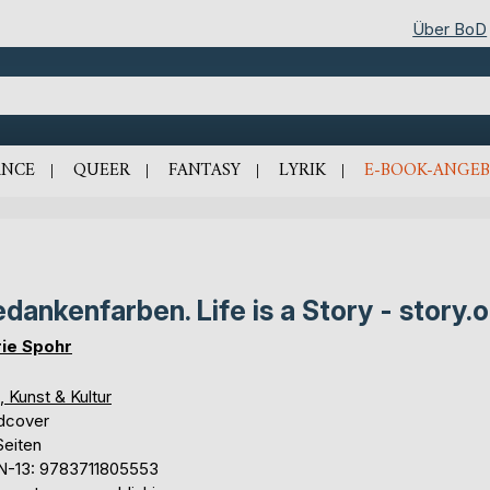
Über BoD
NCE
QUEER
FANTASY
LYRIK
E-BOOK-ANGEB
dankenfarben. Life is a Story - story.
ie Spohr
, Kunst & Kultur
dcover
Seiten
N-13: 9783711805553