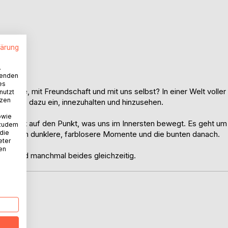
lärung
uchten
.
wenden
es
amilie, mit Freundschaft und mit uns selbst? In einer Welt voller
nutzt
tzen
arben" dazu ein, innezuhalten und hinzusehen.
owie
en trifft auf den Punkt, was uns im Innersten bewegt. Es geht um
 zudem
 die
sen. Um dunklere, farblosere Momente und die bunten danach.
eter
nen
hlen. Und manchmal beides gleichzeitig.
D