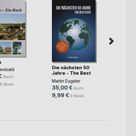
n
Die nächsten 50
Die b
heobald
Jahre - The Best
Meckl
€
Buch
Ever
Wolf H
Martin Eugster
E-Book
24,9
35,00 €
Buch
9,49
9,99 €
E-Book