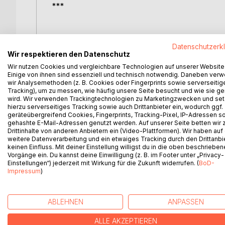
***
Datenschutzerk
Wir respektieren den Datenschutz
Weil Gedanken in den verschiedensten Farben le
Wir nutzen Cookies und vergleichbare Technologien auf unserer Website
Einige von ihnen sind essenziell und technisch notwendig. Daneben ver
wir Analysemethoden (z. B. Cookies oder Fingerprints sowie serverseitig
Was bedeutet es zu lieben? Was verbindet uns mit F
Tracking), um zu messen, wie häufig unsere Seite besucht und wie sie ge
wird. Wir verwenden Trackingtechnologien zu Marketingzwecken und se
Lärm, Erwartungen und Kontrasten lädt "Gedankenf
hierzu serverseitiges Tracking sowie auch Drittanbieter ein, wodurch ggf.
geräteübergreifend Cookies, Fingerprints, Tracking-Pixel, IP-Adressen s
Die Sammlung aus 17 lyrischen Texten und Gedicht
gehashte E-Mail-Adressen genutzt werden. Auf unserer Seite betten wir
Drittinhalte von anderen Anbietern ein (Video-Plattformen). Wir haben auf
das Suchen und Finden, um das Fühlen und Loslas
weitere Datenverarbeitung und ein etwaiges Tracking durch den Drittanbi
keinen Einfluss. Mit deiner Einstellung willigst du in die oben beschriebe
Gedankenfarben ist für alle, die gerne denken. Fü
Vorgänge ein. Du kannst deine Einwilligung (z. B. im Footer unter „Privacy-
Einstellungen“) jederzeit mit Wirkung für die Zukunft widerrufen. (
BoD-
Impressum
)
WEITERE TITEL BEI
Bo
ABLEHNEN
ANPASSEN
ALLE AKZEPTIEREN