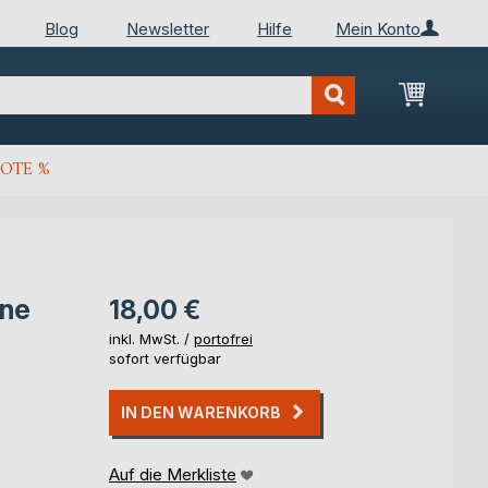
Blog
Newsletter
Hilfe
Mein Konto
Mein Wa
OTE %
one
18,00 €
inkl. MwSt. /
portofrei
sofort verfügbar
IN DEN WARENKORB
Auf die Merkliste