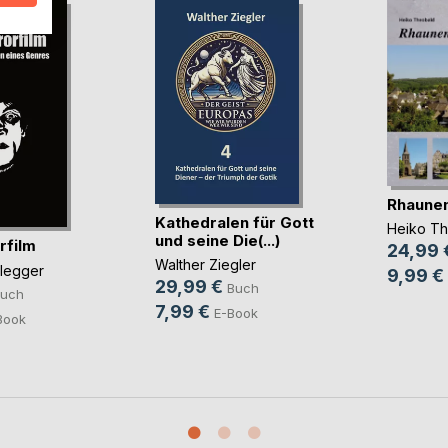
Rhaune
Kathedralen für Gott
Heiko T
und seine Die(...)
rfilm
24,99 
Walther Ziegler
glegger
9,99 €
29,99 €
Buch
uch
7,99 €
E-Book
Book