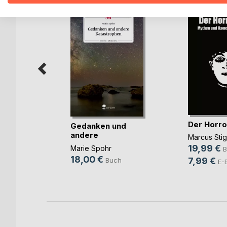
ingen!
Der Horro
annes
Gedanken und
andere
Marcus Sti
Katastrophen. (...)
ch
19,99 €
Marie Spohr
B
18,00 €
ook
7,99 €
Buch
E-