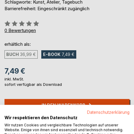
Schlagworte: Kunst, Atelier, Tagebuch
Barrierefreiheit: Eingeschränkt zugänglich
Bewertung::
0%
0
Bewertungen
erhältlich als:
BUCH
36,99 €
E-BOOK
7,49 €
7,49 €
inkl. MwSt.
sofort verfügbar als Download
IN DEN WARENKORB
Datenschutzerklärung
Wir respektieren den Datenschutz
Auf die Merkliste
Wir nutzen Cookies und vergleichbare Technologien auf unserer
Titel bewerten
Website. Einige von ihnen sind essenziell und technisch notwendig.