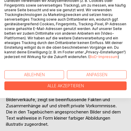
Daneben verwenden wir Analysemethoden (z. B. Cookies oder
Fingerprints sowie serverseitiges Tracking), um zu messen, wie häufig
unsere Seite besucht und wie sie genutzt wird. Wir verwenden
Trackingtechnologien zu Marketingzwecken und setzen hierzu
serverseitiges Tracking sowie auch Drittanbieter ein, wodurch ggf.
geräteübergreifend Cookies, Fingerprints, Tracking-Pixel, IP-Adressen
sowie gehashte E-Mail-Adressen genutzt werden. Auf unserer Seite
betten wir zudem Drittinhalte von anderen Anbietern ein (Video-
Plattformen). Wir haben auf die weitere Datenverarbeitung und ein
BESCHREIBUNG
etwaiges Tracking durch den Drittanbieter keinen Einfluss. Mit deiner
Einstellung willigst du in die oben beschriebenen Vorgänge ein. Du
kannst deine Einwilligung (z. B. im Footer unter „Privacy-Einstellungen“)
Seit den frühen 1980er Jahren arbeitet Sigrid Crasemann
jederzeit mit Wirkung für die Zukunft widerrufen. (
BoD-Impressum
)
als freie Künstlerin. Bis heute begleitet sie ihre Arbeit mit
Tagebuchnotizen in unregelmäßigen zeitlichen Abständen.
Gedanken zur Kunst VIII, 2017-2019 beleuchten
ABLEHNEN
ANPASSEN
autobiografisch ihren Schaffensprozess, innere
ALLE AKZEPTIEREN
Auseinandersetzungen, Kämpfe, Krisen, Eingebungen,
Fragen, Zweifel. Sie erwähnt Ausstellungen und
Bilderverkäufe, zeigt sie beeinflussende Fakten und
Zusammenhänge auf und streift private Vorkommnisse.
Die in den Tagebüchern angesprochenen Bilder sind dem
Text wahlweise in Form kleiner farbiger Abbildungen
illustrativ zugeordnet.