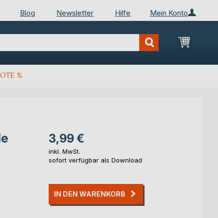
Blog
Newsletter
Hilfe
Mein Konto
Mein Wa
OTE %
le
3,99 €
inkl. MwSt.
sofort verfügbar als Download
IN DEN WARENKORB