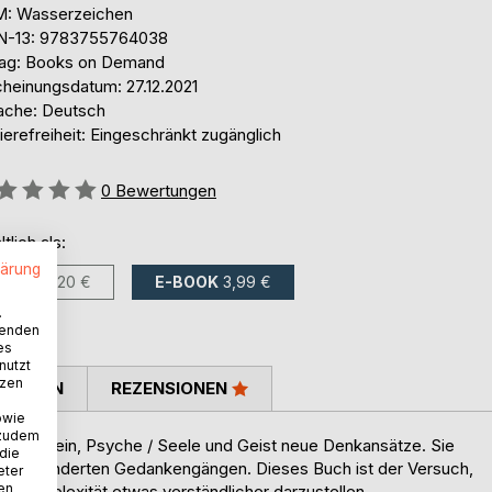
: Wasserzeichen
N-13: 9783755764038
lag: Books on Demand
cheinungsdatum: 27.12.2021
ache: Deutsch
ierefreiheit: Eingeschränkt zugänglich
ertung::
0
Bewertungen
ltlich als:
lärung
BUCH
9,20 €
E-BOOK
3,99 €
.
wenden
es
nutzt
tzen
TIMMEN
REZENSIONEN
owie
 zudem
Bewusstsein, Psyche / Seele und Geist neue Denkansätze. Sie
 die
e veränderten Gedankengängen. Dieses Buch ist der Versuch,
eter
nen
e Komplexität etwas verständlicher darzustellen.