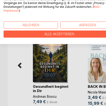
Vorgänge ein. Du kannst deine Einwilligung (z. B. im Footer unter „Privacy-
Einstellungen“) jederzeit mit Wirkung für die Zukunft widerrufen. (
BoD-
Impressum
)
WEITERE TITEL BEI
Bo
ABLEHNEN
ANPASSEN
ALLE AKZEPTIEREN
Wasser
Gesundheit beginnt
BACK IN 
e
in Dir
Nicola Maie
ook
Andreas Boscu
3,49 €
E-
h
7,49 €
E-Book
15,99 €
B