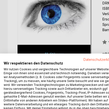
DRM
ISB
Ver
Ers
Spr
Barr
Bew
0%
erhä
Datenschutzerk
Wir respektieren den Datenschutz
Wir nutzen Cookies und vergleichbare Technologien auf unserer Website
Einige von ihnen sind essenziell und technisch notwendig. Daneben ver
wir Analysemethoden (z. B. Cookies oder Fingerprints sowie serverseitig
Tracking), um zu messen, wie häufig unsere Seite besucht und wie sie ge
wird. Wir verwenden Trackingtechnologien zu Marketingzwecken und se
BESCHREIBUNG
AUTOR/IN
PRESSES
hierzu serverseitiges Tracking sowie auch Drittanbieter ein, wodurch ggf.
geräteübergreifend Cookies, Fingerprints, Tracking-Pixel, IP-Adressen s
gehashte E-Mail-Adressen genutzt werden. Auf unserer Seite betten wir
Die aktuelle Wissenschaft hat über die Begriffe 
Drittinhalte von anderen Anbietern ein (Video-Plattformen). Wir haben auf
geben Anlass zu möglichen neuen beziehungsweis
weitere Datenverarbeitung und ein etwaiges Tracking durch den Drittanbi
keinen Einfluss. Mit deiner Einstellung willigst du in die oben beschriebe
die ganze Thematik besonders im Hinblick auf sein