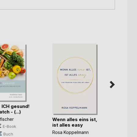
 ICH gesund!
Rückv
ch - (...)
Wenn alles eins ist,
Waltra
fischer
ist alles easy
9,99
€
E-Book
Rosa Koppelmann
24,9
€
Buch