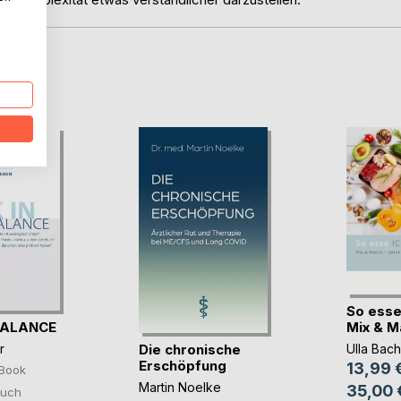
D
So esse
BALANCE
Mix & Mat
Die chronische
r
Ulla Bach
Erschöpfung
13,99 
Book
Martin Noelke
35,00 
uch