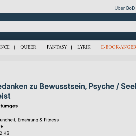
Über BoD
NCE
QUEER
FANTASY
LYRIK
E-BOOK-ANGEB
danken zu Bewusstsein, Psyche / See
ist
Stümges
undheit, Ernährung & Fitness
UB
,2 KB