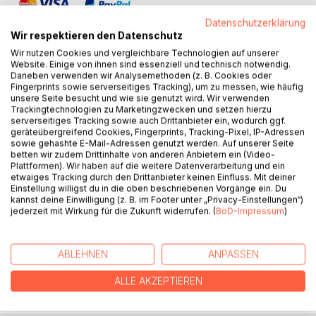
Datenschutzerklärung
Wir respektieren den Datenschutz
Wir nutzen Cookies und vergleichbare Technologien auf unserer
Website. Einige von ihnen sind essenziell und technisch notwendig.
Daneben verwenden wir Analysemethoden (z. B. Cookies oder
BESCHREIBUNG
Fingerprints sowie serverseitiges Tracking), um zu messen, wie häufig
unsere Seite besucht und wie sie genutzt wird. Wir verwenden
Trackingtechnologien zu Marketingzwecken und setzen hierzu
serverseitiges Tracking sowie auch Drittanbieter ein, wodurch ggf.
Der menschliche Gedanke ist ein echtes Element, eine
geräteübergreifend Cookies, Fingerprints, Tracking-Pixel, IP-Adressen
echte Kraft, die wie Elektrizität aus dem Geist eines jeden
sowie gehashte E-Mail-Adressen genutzt werden. Auf unserer Seite
Mannes oder einer jeden Frau schießt, die verletzt oder
betten wir zudem Drittinhalte von anderen Anbietern ein (Video-
lindert, die tötet oder heilt, die Vermögen aufbaut oder
Plattformen). Wir haben auf die weitere Datenverarbeitung und ein
etwaiges Tracking durch den Drittanbieter keinen Einfluss. Mit deiner
vernichtet, die zum Guten oder zum Schlechten wirkt,
Einstellung willigst du in die oben beschriebenen Vorgänge ein. Du
jeden Augenblick, ob Tag oder Nacht, ob schlafend oder
kannst deine Einwilligung (z. B. im Footer unter „Privacy-Einstellungen“)
wachend, welche die Gesichter der Menschen schnitzt,
jederzeit mit Wirkung für die Zukunft widerrufen. (
BoD-Impressum
)
formt und gestaltet und sie hässlich oder angenehm macht.
Mehr zu diesem Thema findet sich im Buch "Gedanken
ABLEHNEN
ANPASSEN
sind Dinge".
ALLE AKZEPTIEREN
AUTOR/IN