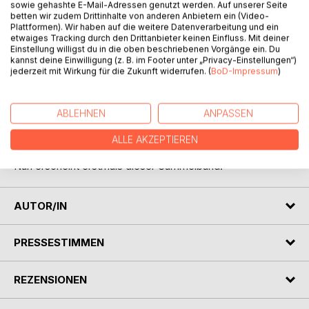
sowie gehashte E-Mail-Adressen genutzt werden. Auf unserer Seite
betten wir zudem Drittinhalte von anderen Anbietern ein (Video-
Plattformen). Wir haben auf die weitere Datenverarbeitung und ein
etwaiges Tracking durch den Drittanbieter keinen Einfluss. Mit deiner
BESCHREIBUNG
Einstellung willigst du in die oben beschriebenen Vorgänge ein. Du
kannst deine Einwilligung (z. B. im Footer unter „Privacy-Einstellungen“)
jederzeit mit Wirkung für die Zukunft widerrufen. (
BoD-Impressum
)
Seit 2009 widmet sich Friedrich Winzer der kurzen
japanischen Gedichtformen Haiku und Tanka.
Eingeflossen sind Erlebnisse, Erfahrungen und
ABLEHNEN
ANPASSEN
Beobachtungen, aber vorwiegend fiktive Darstellungen.
Alle Gedichte wurden schon veröffentlicht und etliche mit
ALLE AKZEPTIEREN
Preisen ausgezeichnet.
Nun erscheint erstmals dieser Sammelband.
AUTOR/IN
PRESSESTIMMEN
REZENSIONEN