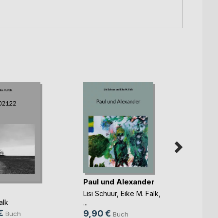
Paul und Alexander
Kopf
Lisi Schuur
,
Eike M. Falk
,
Axel H
alk
...
...
€
9,90 €
19,9
Buch
Buch