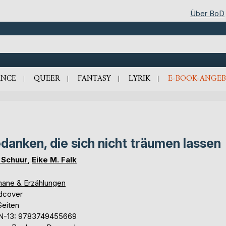
Über BoD
NCE
QUEER
FANTASY
LYRIK
E-BOOK-ANGEB
danken, die sich nicht träumen lassen
i Schuur
,
Eike M. Falk
ane & Erzählungen
dcover
Seiten
N-13: 9783749455669