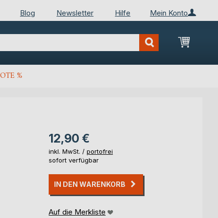
Blog
Newsletter
Hilfe
Mein Konto
Mein Wa
OTE %
12,90 €
inkl. MwSt. /
portofrei
sofort verfügbar
IN DEN WARENKORB
Auf die Merkliste