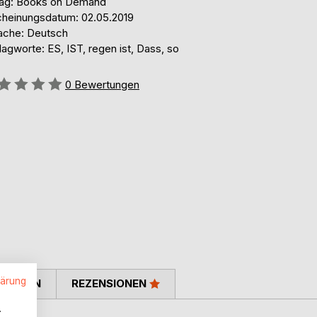
lag: Books on Demand
cheinungsdatum: 02.05.2019
ache: Deutsch
agworte: ES, IST, regen ist, Dass, so
ertung::
0
Bewertungen
lärung
TIMMEN
REZENSIONEN
.