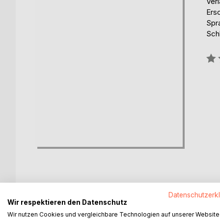
Ver
Ers
Spr
Schl
Bew
0%
Datenschutzerk
BESCHREIBUNG
AUTOR/IN
PRESSES
Wir respektieren den Datenschutz
Wir nutzen Cookies und vergleichbare Technologien auf unserer Website