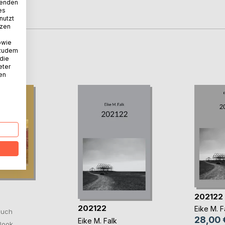
wenden
es
nutzt
tzen
owie
 zudem
D
 die
eter
nen
202122
202122
Eike M. F
Buch
28,00 
Eike M. Falk
Book