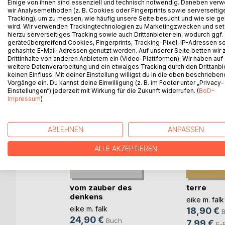
zweiter band der gedankentrilogie:
Einige von ihnen sind essenziell und technisch notwendig. Daneben ver
wir Analysemethoden (z. B. Cookies oder Fingerprints sowie serverseitig
gedanken, die sich nicht träumen lassen
Tracking), um zu messen, wie häufig unsere Seite besucht und wie sie ge
wird. Wir verwenden Trackingtechnologien zu Marketingzwecken und se
hierzu serverseitiges Tracking sowie auch Drittanbieter ein, wodurch ggf.
geräteübergreifend Cookies, Fingerprints, Tracking-Pixel, IP-Adressen s
gehashte E-Mail-Adressen genutzt werden. Auf unserer Seite betten wir
WEITERE TITEL BEI
Bo
Drittinhalte von anderen Anbietern ein (Video-Plattformen). Wir haben auf
weitere Datenverarbeitung und ein etwaiges Tracking durch den Drittanbi
keinen Einfluss. Mit deiner Einstellung willigst du in die oben beschriebe
Vorgänge ein. Du kannst deine Einwilligung (z. B. im Footer unter „Privacy-
Einstellungen“) jederzeit mit Wirkung für die Zukunft widerrufen. (
BoD-
Impressum
)
ABLEHNEN
ANPASSEN
ALLE AKZEPTIEREN
vom zauber des
terre
denkens
eike m. falk
uchten
eike m. falk
18,90 €
24,90 €
Buch
7,99 €
E-