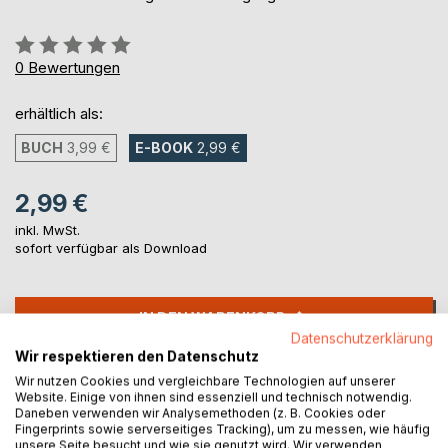
Bewertung::
0%
0
Bewertungen
erhältlich als:
BUCH
3,99 €
E-BOOK
2,99 €
2,99 €
inkl. MwSt.
sofort verfügbar als Download
IN DEN WARENKORB
Datenschutzerklärung
Wir respektieren den Datenschutz
Auf die Merkliste
Wir nutzen Cookies und vergleichbare Technologien auf unserer
Titel bewerten
Website. Einige von ihnen sind essenziell und technisch notwendig.
Daneben verwenden wir Analysemethoden (z. B. Cookies oder
Fingerprints sowie serverseitiges Tracking), um zu messen, wie häufig
unsere Seite besucht und wie sie genutzt wird. Wir verwenden