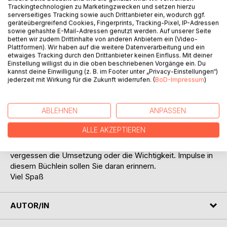
Trackingtechnologien zu Marketingzwecken und setzen hierzu
serverseitiges Tracking sowie auch Drittanbieter ein, wodurch ggf.
geräteübergreifend Cookies, Fingerprints, Tracking-Pixel, IP-Adressen
sowie gehashte E-Mail-Adressen genutzt werden. Auf unserer Seite
betten wir zudem Drittinhalte von anderen Anbietern ein (Video-
Plattformen). Wir haben auf die weitere Datenverarbeitung und ein
BESCHREIBUNG
etwaiges Tracking durch den Drittanbieter keinen Einfluss. Mit deiner
Einstellung willigst du in die oben beschriebenen Vorgänge ein. Du
kannst deine Einwilligung (z. B. im Footer unter „Privacy-Einstellungen“)
jederzeit mit Wirkung für die Zukunft widerrufen. (
BoD-Impressum
)
Gedanken sind unsere ständigen Begleiter. Doch was wir
denken ist von Bedeutung. Auf die eigenen Gedanken zu
achten ist von großem persönlichen Nutzen. Unsere
ABLEHNEN
ANPASSEN
Gedanken haben einen wesentlichen Anteil an unseren
zukünftigen Ereignisse und Erfahrungen, da diese von
ALLE AKZEPTIEREN
unseren Gedanken geprägt sind. Viele von uns wissen dies
bereits, doch immer wieder verfallen wir in alte Muster und
vergessen die Umsetzung oder die Wichtigkeit. Impulse in
diesem Büchlein sollen Sie daran erinnern.
Viel Spaß
AUTOR/IN