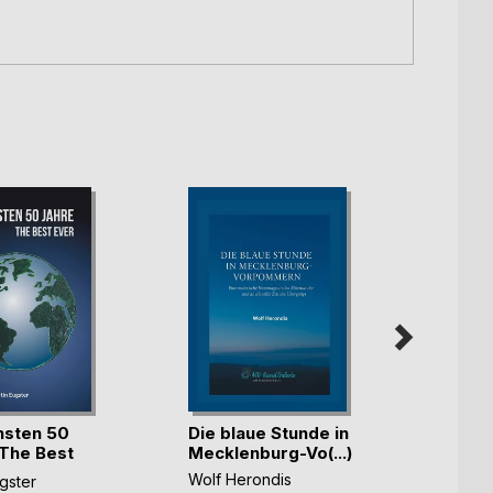
Hamb
hsten 50
Die blaue Stunde in
Zehnt
 The Best
Mecklenburg-Vo(...)
Thunar
Wolf Herondis
gster