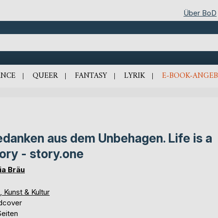
Über BoD
NCE
QUEER
FANTASY
LYRIK
E-BOOK-ANGEB
danken aus dem Unbehagen. Life is a
ory - story.one
ia Bräu
, Kunst & Kultur
dcover
Seiten