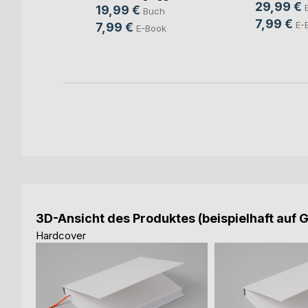
29,99 €
agen
19,99 €
Buch
7,99 €
h
E-
7,99 €
E-Book
ok
3D-Ansicht des Produktes (beispielhaft auf 
Hardcover