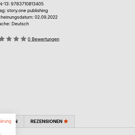
N-13: 9783710813405
ag: story.one publishing
cheinungsdatum: 02.09.2022
ache: Deutsch
ertung::
0
Bewertungen
TIMMEN
REZENSIONEN
lärung
.