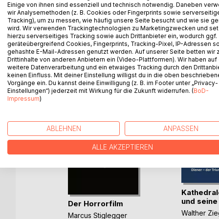
Ein Buch voll mit seltsamen Geschehnissen, Geda
Einige von ihnen sind essenziell und technisch notwendig. Daneben ver
wir Analysemethoden (z. B. Cookies oder Fingerprints sowie serverseitig
Urlaubsplänen und nächtlichen Begegnungen. Regt
Tracking), um zu messen, wie häufig unsere Seite besucht und wie sie ge
wird. Wir verwenden Trackingtechnologien zu Marketingzwecken und se
hierzu serverseitiges Tracking sowie auch Drittanbieter ein, wodurch ggf.
geräteübergreifend Cookies, Fingerprints, Tracking-Pixel, IP-Adressen s
gehashte E-Mail-Adressen genutzt werden. Auf unserer Seite betten wir
WEITERE TITEL BEI
Bo
Drittinhalte von anderen Anbietern ein (Video-Plattformen). Wir haben auf
weitere Datenverarbeitung und ein etwaiges Tracking durch den Drittanbi
keinen Einfluss. Mit deiner Einstellung willigst du in die oben beschriebe
Vorgänge ein. Du kannst deine Einwilligung (z. B. im Footer unter „Privacy-
Einstellungen“) jederzeit mit Wirkung für die Zukunft widerrufen. (
BoD-
Impressum
)
ABLEHNEN
ANPASSEN
ALLE AKZEPTIEREN
Kathedral
und seine D
n die
Der Horrorfilm
Walther Zie
Marcus Stiglegger