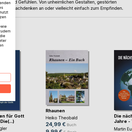
nken und Gefühlen. Von unheimlichen Gestalten, gestörten
wenden
es
 zum Nachdenken an oder vielleicht einfach zum Empfinden.
nutzt
tzen
owie
 zudem
D
 die
eter
nen
Rhaunen
en für Gott
Die näc
Heiko Theobald
ie(...)
Jahre -
24,99 €
Buch
Ever
gler
Martin Eu
9,99 €
E-Book