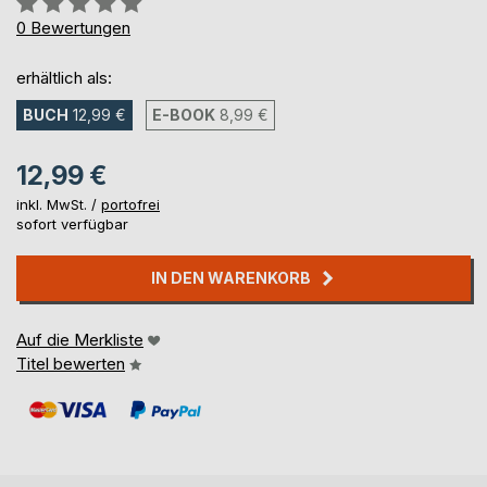
0%
0
Bewertungen
erhältlich als:
BUCH
12,99 €
E-BOOK
8,99 €
12,99 €
inkl. MwSt. /
portofrei
sofort verfügbar
IN DEN WARENKORB
Auf die Merkliste
Titel bewerten