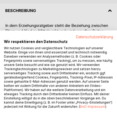
BESCHREIBUNG
In dem Erziehungsratgeber steht die Beziehung zwischen
Eltern und Kind im Mittelpunkt und wird von allen Seiten
betrachtet. Eine ehemalige Erzieherin greift in 15 Kapiteln
Datenschutzerklärung
Themen auf, wie Kindheit, Schule oder Rollenverständnis.
Wir respektieren den Datenschutz
Und lässt zugleich nicht aus, tiefer im Sandkasten zu
Wir nutzen Cookies und vergleichbare Technologien auf unserer
Website. Einige von ihnen sind essenziell und technisch notwendig.
buddeln: Kontaktabbruch, Kinderschicksale oder
Daneben verwenden wir Analysemethoden (z. B. Cookies oder
Erwartungen sind Themen des Lebens, die dem Ratgeber
Fingerprints sowie serverseitiges Tracking), um zu messen, wie häufig
seine Eigenheit verleihen. Die Autorin nimmt die Eltern mit
unsere Seite besucht und wie sie genutzt wird. Wir verwenden
auf eine Reise hin zu sich selbst und regt dazu an, sich mit
Trackingtechnologien zu Marketingzwecken und setzen hierzu
serverseitiges Tracking sowie auch Drittanbieter ein, wodurch ggf.
der eigenen Lebensgeschichte auseinanderzusetzen.
geräteübergreifend Cookies, Fingerprints, Tracking-Pixel, IP-Adressen
Die Kernbotschaft des Ratgebers lautet: Gebt den Kindern
sowie gehashte E-Mail-Adressen genutzt werden. Auf unserer Seite
eure Liebe.
betten wir zudem Drittinhalte von anderen Anbietern ein (Video-
Plattformen). Wir haben auf die weitere Datenverarbeitung und ein
Liebe kann heilen, fördern, glücklich machen und ist der
etwaiges Tracking durch den Drittanbieter keinen Einfluss. Mit deiner
wesentliche Grundpfeiler für die gesunde Entwicklung des
Einstellung willigst du in die oben beschriebenen Vorgänge ein. Du
Kindes.
kannst deine Einwilligung (z. B. im Footer unter „Privacy-Einstellungen“)
jederzeit mit Wirkung für die Zukunft widerrufen. (
BoD-Impressum
)
Liebe fehlt heute an vielen Stellen.
Darum erinnert die Autorin an die einfachen Dinge des