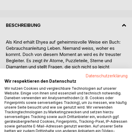
BESCHREIBUNG
Als Kind erhält Ehyea auf geheimnisvolle Weise ein Buch:
Gebrauchsanleitung Leben. Niemand weiss, woher es
kommt. Doch von diesem Moment an wird es ihr treuster
Begleiter. Es zeigt ihr Atome, Puzzleteile, Sterne und
Diamanten und stellt Fragen, die sich nicht so leicht
beantworten lassen: Wer bin ich? Was ist mein Platz im
Datenschutzerklärung
grossen Bild? Und kann gerade Druck etwas Kostbares in
Wir respektieren den Datenschutz
uns formen?
Wir nutzen Cookies und vergleichbare Technologien auf unserer
Die Jahre vergehen. Ehyea erlebt Neugier und Einsamkeit,
Website. Einige von ihnen sind essenziell und technisch notwendig.
Höhen und Tiefen, Gesprächskreise und stille
Daneben verwenden wir Analysemethoden (z. B. Cookies oder
Fingerprints sowie serverseitiges Tracking), um zu messen, wie häufig
Herbstbänke. Und sie begreift, was das Buch ihr von
unsere Seite besucht und wie sie genutzt wird. Wir verwenden
Anfang an zeigen wollte: Jeder Mensch ist ein einzigartiges
Trackingtechnologien zu Marketingzwecken und setzen hierzu
Puzzleteil. Jedes Stück zählt, damit das grosse Bild
serverseitiges Tracking sowie auch Drittanbieter ein, wodurch ggf.
geräteübergreifend Cookies, Fingerprints, Tracking-Pixel, IP-Adressen
vollständig wird.
sowie gehashte E-Mail-Adressen genutzt werden. Auf unserer Seite
betten wir zudem Drittinhalte von anderen Anbietern ein (Video-