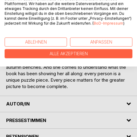
As a child, Ehyea mysteriously receives a book:
Plattformen). Wir haben auf die weitere Datenverarbeitung und ein
etwaiges Tracking durch den Drittanbieter keinen Einfluss. Mit deiner
Instructions for Life. No one knows where it comes from.
Einstellung willigst du in die oben beschriebenen Vorgänge ein. Du
But from that moment on, it becomes her most faithful
kannst deine Einwilligung (z. B. im Footer unter „Privacy-Einstellungen“)
companion. It shows her atoms, puzzle pieces, stars and
jederzeit mit Wirkung für die Zukunft widerrufen. (
BoD-Impressum
)
diamonds, and opens questions that are not so easily
answered: Who am I? What is my place in the greater
picture? And can pressure shape something precious
ABLEHNEN
ANPASSEN
within us?
ALLE AKZEPTIEREN
The years pass. Ehyea experiences curiosity and
loneliness, highs and lows, shared conversations and quiet
autumn benches. And she comes to understand what the
book has been showing her all along: every person is a
unique puzzle piece. Every piece matters for the greater
picture to become complete.
AUTOR/IN
PRESSESTIMMEN
REZENSIONEN