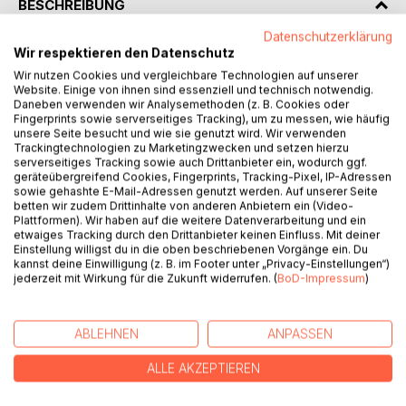
BESCHREIBUNG
Datenschutzerklärung
Wir respektieren den Datenschutz
Paula hatte in ihrem bisherigen Leben durch ihren Ex-Mann
nur Lieblosigkeiten und Gewalt erfahren. Verschlossen und
Wir nutzen Cookies und vergleichbare Technologien auf unserer
Website. Einige von ihnen sind essenziell und technisch notwendig.
fast schon zurückgezogen, lebt sie in der andalusischen
Daneben verwenden wir Analysemethoden (z. B. Cookies oder
Steinwüste Almerias. Sie kämpft um ihre Alpaka- und
Fingerprints sowie serverseitiges Tracking), um zu messen, wie häufig
Pferdezucht, genauso wie um ihre Finca. Verzweifelt wehrt
unsere Seite besucht und wie sie genutzt wird. Wir verwenden
Trackingtechnologien zu Marketingzwecken und setzen hierzu
sie sich gegen jeden weiteren Mann, der ihr zu nahe treten
serverseitiges Tracking sowie auch Drittanbieter ein, wodurch ggf.
will. Ihre gequälte Seele macht es Mario, ein
geräteübergreifend Cookies, Fingerprints, Tracking-Pixel, IP-Adressen
Neuankömmling aus der Solartechnikwelt in der
sowie gehashte E-Mail-Adressen genutzt werden. Auf unserer Seite
betten wir zudem Drittinhalte von anderen Anbietern ein (Video-
Steinwüste, schwer, ja fast unmöglich, ihr zu helfen. Nur
Plattformen). Wir haben auf die weitere Datenverarbeitung und ein
durch seine ständigen, liebevollen Freundschaftsbeweise
etwaiges Tracking durch den Drittanbieter keinen Einfluss. Mit deiner
schafft es Paula letztendlich, seine Hilfe anzunehmen. Aber
Einstellung willigst du in die oben beschriebenen Vorgänge ein. Du
kannst deine Einwilligung (z. B. im Footer unter „Privacy-Einstellungen“)
nach wie vor ist ihre Existenz in Gefahr, denn ihr Ex-Mann
jederzeit mit Wirkung für die Zukunft widerrufen. (
BoD-Impressum
)
fordert die Zwangsversteigerung. Ein Roman, mitten aus
dem Leben gegriffen, der die Schwierigkeiten
widerspiegelt, die das Leben mit sich bringen kann.
ABLEHNEN
ANPASSEN
ALLE AKZEPTIEREN
AUTOR/IN