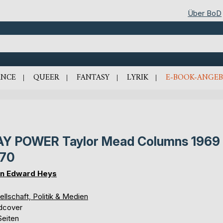
Über BoD
NCE
QUEER
FANTASY
LYRIK
E-BOOK-ANGEB
Y POWER Taylor Mead Columns 1969 
970
n Edward Heys
llschaft, Politik & Medien
dcover
Seiten