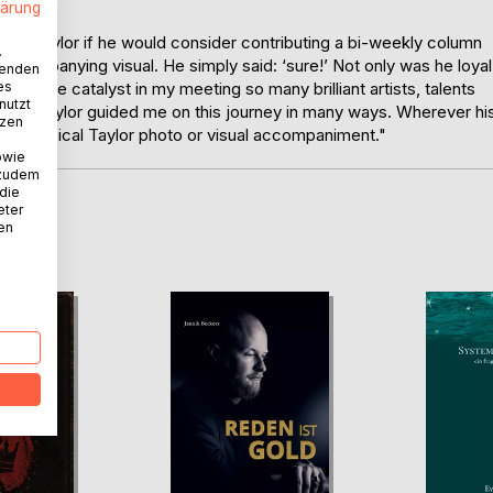
lärung
ed Taylor if he would consider contributing a bi-weekly column
.
 accompanying visual. He simply said: ‘sure!’ Not only was he loyal
wenden
eally the catalyst in my meeting so many brilliant artists, talents
es
nutzt
ly. Taylor guided me on this journey in many ways. Wherever hi
tzen
 and a typical Taylor photo or visual accompaniment."
owie
 zudem
 die
eter
D
nen