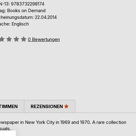
N-13: 9783732298174
lag: Books on Demand
cheinungsdatum: 22.04.2014
ache: Englisch
ertung::
0
Bewertungen
TIMMEN
REZENSIONEN
wspaper in New York City in 1969 and 1970. A rare collection
suals.