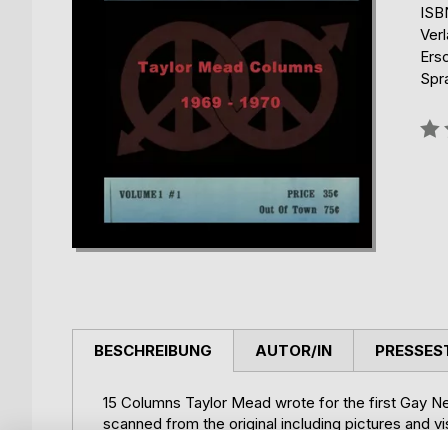
ISB
Ver
Ers
Spr
Bew
0%
BESCHREIBUNG
AUTOR/IN
PRESSES
15 Columns Taylor Mead wrote for the first Gay Ne
scanned from the original including pictures and vi