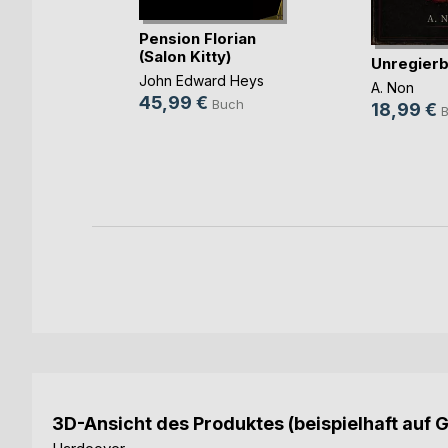
Pension Florian
(Salon Kitty)
Unregierb
t, dass
John Edward Heys
(...)
A. Non
45,99 €
Buch
18,99 €
ch
3D-Ansicht des Produktes (beispielhaft auf 