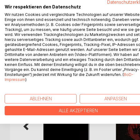
Datenschutzerk
John Edward Heys:
Wir respektieren den Datenschutz
"When GAY POWER actually became a reality, I ask
Wir nutzen Cookies und vergleichbare Technologien auf unserer Website
of his poetry, writings, anything he wished with an
Einige von ihnen sind essenziell und technisch notwendig. Daneben ver
and consistent for over fifteen issues, but he was r
wir Analysemethoden (z. B. Cookies oder Fingerprints sowie serverseitig
Tracking), um zu messen, wie häufig unsere Seite besucht und wie sie ge
and stars who became part of the GAY POWER fami
wird. Wir verwenden Trackingtechnologien zu Marketingzwecken und se
travels took him, he unfailingly sent in his column
hierzu serverseitiges Tracking sowie auch Drittanbieter ein, wodurch ggf.
geräteübergreifend Cookies, Fingerprints, Tracking-Pixel, IP-Adressen s
gehashte E-Mail-Adressen genutzt werden. Auf unserer Seite betten wir
Drittinhalte von anderen Anbietern ein (Video-Plattformen). Wir haben auf
weitere Datenverarbeitung und ein etwaiges Tracking durch den Drittanbi
WEITERE TITEL BEI
Bo
keinen Einfluss. Mit deiner Einstellung willigst du in die oben beschriebe
Vorgänge ein. Du kannst deine Einwilligung (z. B. im Footer unter „Privacy-
Einstellungen“) jederzeit mit Wirkung für die Zukunft widerrufen. (
BoD-
Impressum
)
ABLEHNEN
ANPASSEN
ALLE AKZEPTIEREN