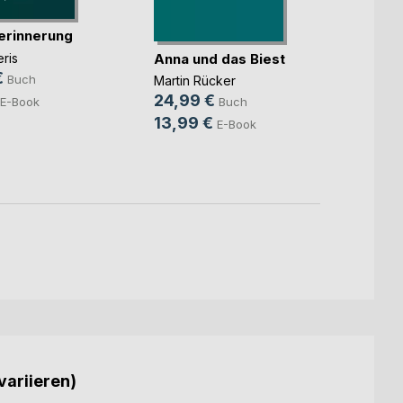
erinnerung
Mehr
Anna und das Biest
ris
€
Marc 
Buch
Martin Rücker
10,0
24,99 €
E-Book
Buch
5,99
13,99 €
E-Book
variieren)