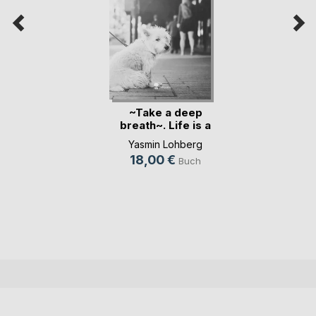
~Take a deep
breath~. Life is a
St(...)
Yasmin Lohberg
18,00 €
Buch