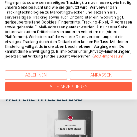
Fingerprints sowie serverseitiges Tracking), um zu messen, wie häufig
Ganz normaler Wahnsinn
unsere Seite besucht und wie sie genutzt wird. Wir verwenden
Trackingtechnologien zu Marketingzwecken und setzen hierzu
serverseitiges Tracking sowie auch Drittanbieter ein, wodurch ggf.
geräteübergreifend Cookies, Fingerprints, Tracking-Pixel, IP-Adressen
AUTOR/IN
sowie gehashte E-Mail-Adressen genutzt werden. Auf unserer Seite
betten wir zudem Drittinhalte von anderen Anbietern ein (Video-
Plattformen). Wir haben auf die weitere Datenverarbeitung und ein
PRESSESTIMMEN
etwaiges Tracking durch den Drittanbieter keinen Einfluss. Mit deiner
Einstellung willigst du in die oben beschriebenen Vorgänge ein. Du
kannst deine Einwilligung (z. B. im Footer unter „Privacy-Einstellungen“)
jederzeit mit Wirkung für die Zukunft widerrufen. (
BoD-Impressum
)
REZENSIONEN
ABLEHNEN
ANPASSEN
ALLE AKZEPTIEREN
WEITERE TITEL BEI
BoD