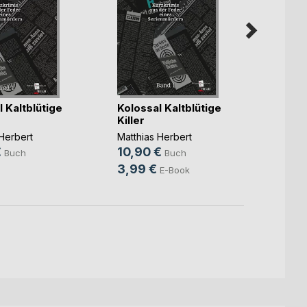
 Kaltblütige
Kolossal Kaltblütige
Memia
Killer
Jagd
Herbert
Matthias Herbert
Matthi
€
10,90 €
21,9
Buch
Buch
3,99 €
E-Book