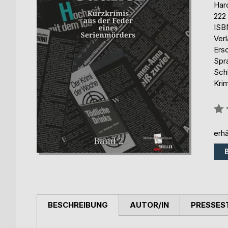
Har
222
ISB
Ver
Ers
Spr
Schl
Kri
Bew
0%
erhä
BESCHREIBUNG
AUTOR/IN
PRESSES