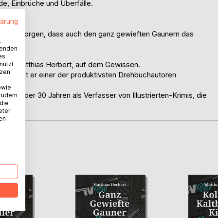
de, Einbrüche und Überfälle.
t dabei.
lärung
ie dafür sorgen, dass auch den ganz gewieften Gaunern das
.
wenden
es
imis, Matthias Herbert, auf dem Gewissen.
nutzt
tzen
eich ist er einer der produktivsten Drehbuchautoren
r.
owie
er vor über 30 Jahren als Verfasser von Illustrierten-Krimis, die
 zudem
 die
eter
nen
D