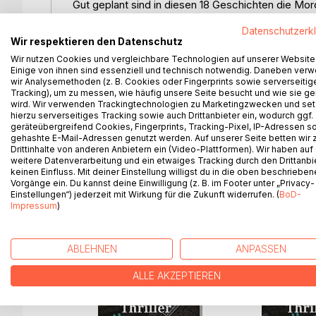
Gut geplant sind in diesen 18 Geschichten die Mor
Auch die eine oder andere raffinierte Betrügerei is
Datenschutzerk
Doch irgendwas geht meistens schief.
Wir respektieren den Datenschutz
Und es sind nicht immer die cleveren Ermittler, d
Wir nutzen Cookies und vergleichbare Technologien auf unserer Website
Handwerk gelegt wird.
Einige von ihnen sind essenziell und technisch notwendig. Daneben ver
wir Analysemethoden (z. B. Cookies oder Fingerprints sowie serverseitig
Mehr als tausend Tote hat der Autor dieser Kurzkr
Tracking), um zu messen, wie häufig unsere Seite besucht und wie sie ge
wird. Wir verwenden Trackingtechnologien zu Marketingzwecken und se
Mit über 350 Filmen überwiegend im Spannungsber
hierzu serverseitiges Tracking sowie auch Drittanbieter ein, wodurch ggf.
Deutschlands und damit ein virtueller Serienmörde
geräteübergreifend Cookies, Fingerprints, Tracking-Pixel, IP-Adressen s
Seine professionelle Schriftstellerkarriere begann 
gehashte E-Mail-Adressen genutzt werden. Auf unserer Seite betten wir
Drittinhalte von anderen Anbietern ein (Video-Plattformen). Wir haben auf
nun erstmals in Buchform vorliegen.
weitere Datenverarbeitung und ein etwaiges Tracking durch den Drittanbi
keinen Einfluss. Mit deiner Einstellung willigst du in die oben beschriebe
Vorgänge ein. Du kannst deine Einwilligung (z. B. im Footer unter „Privacy-
Einstellungen“) jederzeit mit Wirkung für die Zukunft widerrufen. (
BoD-
Impressum
)
WEITERE TITEL BEI
Bo
ABLEHNEN
ANPASSEN
ALLE AKZEPTIEREN