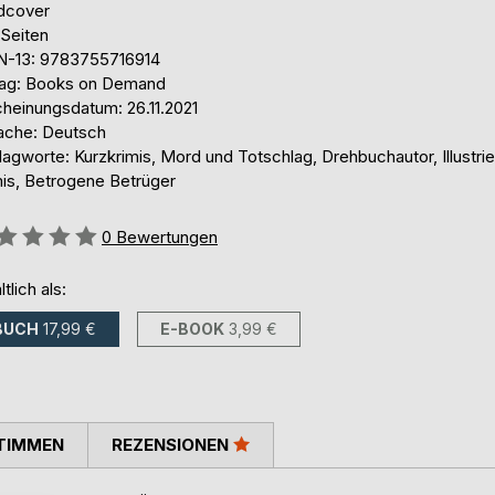
dcover
 Seiten
N-13: 9783755716914
lag: Books on Demand
cheinungsdatum: 26.11.2021
ache: Deutsch
agworte: Kurzkrimis, Mord und Totschlag, Drehbuchautor, Illustrie
mis, Betrogene Betrüger
ertung::
0
Bewertungen
ltlich als:
BUCH
17,99 €
E-BOOK
3,99 €
TIMMEN
REZENSIONEN