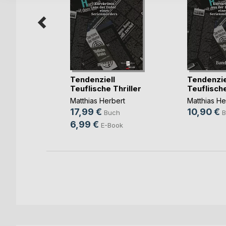
 Die
Tendenziell
Tendenzie
rde
Teuflische Thriller
Teuflische
ert
Matthias Herbert
Matthias He
17,99 €
10,90 €
h
Buch
B
6,99 €
E-Book