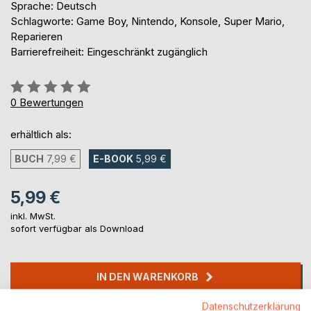
Sprache: Deutsch
Schlagworte: Game Boy, Nintendo, Konsole, Super Mario,
Reparieren
Barrierefreiheit: Eingeschränkt zugänglich
Bewertung::
0%
0
Bewertungen
erhältlich als:
BUCH
7,99 €
E-BOOK
5,99 €
5,99 €
inkl. MwSt.
sofort verfügbar als Download
IN DEN WARENKORB
Datenschutzerklärung