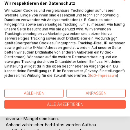
Auf die Merkliste
Wir respektieren den Datenschutz
Titel bewerten
Wir nutzen Cookies und vergleichbare Technologien auf unserer
Website. Einige von ihnen sind essenziell und technisch notwendig.
Daneben verwenden wir Analysemethoden (z. B. Cookies oder
Fingerprints sowie serverseitiges Tracking), um zu messen, wie häufig
unsere Seite besucht und wie sie genutzt wird. Wir verwenden
Trackingtechnologien zu Marketingzwecken und setzen hierzu
serverseitiges Tracking sowie auch Drittanbieter ein, wodurch ggf.
geräteübergreifend Cookies, Fingerprints, Tracking-Pixel, IP-Adressen
sowie gehashte E-Mail-Adressen genutzt werden. Auf unserer Seite
betten wir zudem Drittinhalte von anderen Anbietern ein (Video-
BESCHREIBUNG
Plattformen). Wir haben auf die weitere Datenverarbeitung und ein
etwaiges Tracking durch den Drittanbieter keinen Einfluss. Mit deiner
Einstellung willigst du in die oben beschriebenen Vorgänge ein. Du
Diese leicht verständliche Anleitung erklärt,
kannst deine Einwilligung (z. B. im Footer unter „Privacy-Einstellungen“)
wie auch technisch eher unbedarfte Game-
jederzeit mit Wirkung für die Zukunft widerrufen. (
BoD-Impressum
)
Boy-Fans ihr altes Schätzchen mit wenig
Aufwand wieder flott kriegen. Es werden
ABLEHNEN
ANPASSEN
einfache Problemlösungen für die häufigsten,
meist altersbedingten, Fehler gezeigt. Es ist
ALLE AKZEPTIEREN
erstaunlich, wie robust der solide alte Game
Boy ist und wie unkompliziert die Behebung
diverser Mängel sein kann.
Anhand zahlreicher Farbfotos werden Aufbau