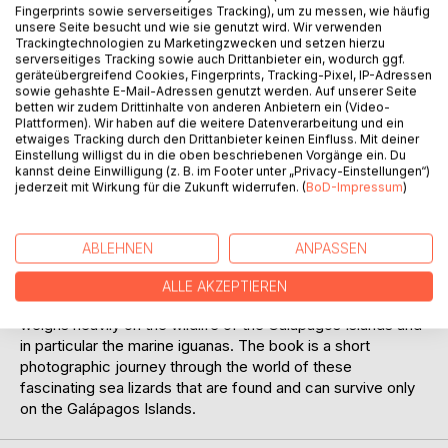
Fingerprints sowie serverseitiges Tracking), um zu messen, wie häufig
BESCHREIBUNG
unsere Seite besucht und wie sie genutzt wird. Wir verwenden
Trackingtechnologien zu Marketingzwecken und setzen hierzu
serverseitiges Tracking sowie auch Drittanbieter ein, wodurch ggf.
The present photos were taken over a period of six years
geräteübergreifend Cookies, Fingerprints, Tracking-Pixel, IP-Adressen
sowie gehashte E-Mail-Adressen genutzt werden. Auf unserer Seite
and are a tribute to the marine iguanas of the Galápagos.
betten wir zudem Drittinhalte von anderen Anbietern ein (Video-
Due to the isolated location of the Islands, a unique flora
Plattformen). Wir haben auf die weitere Datenverarbeitung und ein
and fauna could develop over a period of several million
etwaiges Tracking durch den Drittanbieter keinen Einfluss. Mit deiner
years. Although the largest part of the Galápagos Islands is
Einstellung willigst du in die oben beschriebenen Vorgänge ein. Du
kannst deine Einwilligung (z. B. im Footer unter „Privacy-Einstellungen“)
a nature reserve, the pressure increases in the animal world
jederzeit mit Wirkung für die Zukunft widerrufen. (
BoD-Impressum
)
as a result of a growing population, ecological
indiscriminate human action, due to the influence of ever-
growing tourism, environmental disasters and climate
ABLEHNEN
ANPASSEN
change. The danger is great that the fragile ecosystems
are seriously damaged or even partially destroyed and the
ALLE AKZEPTIEREN
often re-occurring climate phenomenon, El Niño, which
weighs heavily on the wildlife of the Galápagos Islands and
in particular the marine iguanas. The book is a short
photographic journey through the world of these
fascinating sea lizards that are found and can survive only
on the Galápagos Islands.