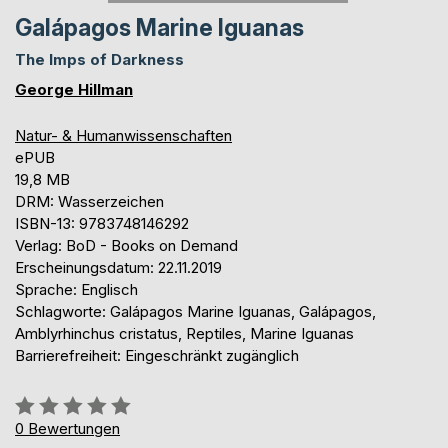
Galápagos Marine Iguanas
The Imps of Darkness
George Hillman
Natur- & Humanwissenschaften
ePUB
19,8 MB
DRM: Wasserzeichen
ISBN-13: 9783748146292
Verlag: BoD - Books on Demand
Erscheinungsdatum: 22.11.2019
Sprache: Englisch
Schlagworte: Galápagos Marine Iguanas, Galápagos,
Amblyrhinchus cristatus, Reptiles, Marine Iguanas
Barrierefreiheit: Eingeschränkt zugänglich
Bewertung::
0%
0
Bewertungen