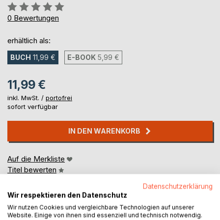
Bewertung::
0%
0
Bewertungen
erhältlich als:
BUCH
11,99 €
E-BOOK
5,99 €
11,99 €
inkl. MwSt. /
portofrei
sofort verfügbar
IN DEN WARENKORB
Auf die Merkliste
Titel bewerten
Datenschutzerklärung
Wir respektieren den Datenschutz
Wir nutzen Cookies und vergleichbare Technologien auf unserer
Website. Einige von ihnen sind essenziell und technisch notwendig.