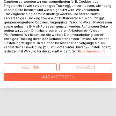
Daneben verwenden wir Analysemethoden (z. B. Cookies oder
Fingerprints sowie serverseitiges Tracking), um zu messen, wie häufig
unsere Seite besucht und wie sie genutzt wird. Wir verwenden
BESCHREIBUNG
Trackingtechnologien zu Marketingzwecken und setzen hierzu
serverseitiges Tracking sowie auch Drittanbieter ein, wodurch ggf.
geräteübergreifend Cookies, Fingerprints, Tracking-Pixel, IP-Adressen
sowie gehashte E-Mail-Adressen genutzt werden. Auf unserer Seite
FYHO versammelt Gedichte über Zeit, Erinnerung,
betten wir zudem Drittinhalte von anderen Anbietern ein (Video-
Aufbruch und Vergänglichkeit. Sie bewegen sich zwischen
Plattformen). Wir haben auf die weitere Datenverarbeitung und ein
Nähe und Distanz, Melancholie und Hoffnung und laden
etwaiges Tracking durch den Drittanbieter keinen Einfluss. Mit deiner
Einstellung willigst du in die oben beschriebenen Vorgänge ein. Du
dazu ein, für einen Moment innezuhalten.
kannst deine Einwilligung (z. B. im Footer unter „Privacy-Einstellungen“)
jederzeit mit Wirkung für die Zukunft widerrufen. (
BoD-Impressum
)
AUTOR/IN
ABLEHNEN
ANPASSEN
PRESSESTIMMEN
ALLE AKZEPTIEREN
REZENSIONEN