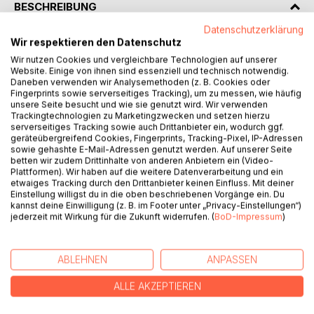
BESCHREIBUNG
Datenschutzerklärung
Wir respektieren den Datenschutz
Es ist nur noch eine Frage der Zeit, wenn das
Wir nutzen Cookies und vergleichbare Technologien auf unserer
Weltraumfahrt-Zeitalter auch für die Menschen beginnt,
Website. Einige von ihnen sind essenziell und technisch notwendig.
und wir fündig werden auf unserer Suche nach
Daneben verwenden wir Analysemethoden (z. B. Cookies oder
außerirdischem Leben, oder gefunden werden … . Es gibt
Fingerprints sowie serverseitiges Tracking), um zu messen, wie häufig
unsere Seite besucht und wie sie genutzt wird. Wir verwenden
unendlich viele Lebens-/Exoplaneten wie unsere Erde und
Trackingtechnologien zu Marketingzwecken und setzen hierzu
somit grenzenlos viele andere Lebewesen und Märkte.
serverseitiges Tracking sowie auch Drittanbieter ein, wodurch ggf.
Doch kaum einer von uns Menschen, und die wenigstens
geräteübergreifend Cookies, Fingerprints, Tracking-Pixel, IP-Adressen
Unternehmen sind darauf vorbereitet. Wenn die
sowie gehashte E-Mail-Adressen genutzt werden. Auf unserer Seite
betten wir zudem Drittinhalte von anderen Anbietern ein (Video-
Goldgräberstimmung beginnt, werden diejenigen, die sich
Plattformen). Wir haben auf die weitere Datenverarbeitung und ein
einen Platz in einem Raumschiff reserviert haben, die
etwaiges Tracking durch den Drittanbieter keinen Einfluss. Mit deiner
glücklichen ersten Sieger sein. Denn das Business wird
Einstellung willigst du in die oben beschriebenen Vorgänge ein. Du
kannst deine Einwilligung (z. B. im Footer unter „Privacy-Einstellungen“)
vielfach größer sein als die Mondbegehung und
jederzeit mit Wirkung für die Zukunft widerrufen. (
BoD-Impressum
)
Marseroberung zusammen. Wer will nicht als erster
Geschäfte mit konsumfreudigen Aliens abschließen, nicht
als erstes Unternehmen einen gänzlich neuen bzw. viele
ABLEHNEN
ANPASSEN
neue Planetenmärkte erobern? Denn auf unserer
globalisierten Erde sind die Märkte längst aufgeteilt, die
ALLE AKZEPTIEREN
Konsumenten überall schwierig…. Sie wissen das ja alles
sicher schon!