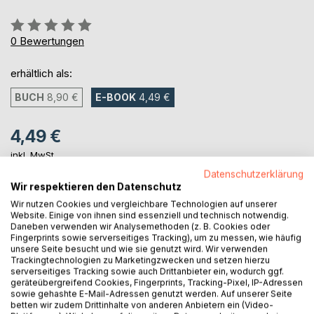
Bewertung::
0%
0
Bewertungen
erhältlich als:
BUCH
8,90 €
E-BOOK
4,49 €
4,49 €
inkl. MwSt.
sofort verfügbar als Download
Datenschutzerklärung
Wir respektieren den Datenschutz
Wir nutzen Cookies und vergleichbare Technologien auf unserer
Website. Einige von ihnen sind essenziell und technisch notwendig.
IN DEN WARENKORB
Daneben verwenden wir Analysemethoden (z. B. Cookies oder
Fingerprints sowie serverseitiges Tracking), um zu messen, wie häufig
unsere Seite besucht und wie sie genutzt wird. Wir verwenden
Auf die Merkliste
Trackingtechnologien zu Marketingzwecken und setzen hierzu
Titel bewerten
serverseitiges Tracking sowie auch Drittanbieter ein, wodurch ggf.
geräteübergreifend Cookies, Fingerprints, Tracking-Pixel, IP-Adressen
sowie gehashte E-Mail-Adressen genutzt werden. Auf unserer Seite
betten wir zudem Drittinhalte von anderen Anbietern ein (Video-