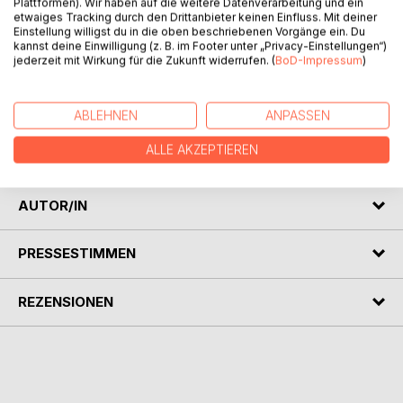
Plattformen). Wir haben auf die weitere Datenverarbeitung und ein
etwaiges Tracking durch den Drittanbieter keinen Einfluss. Mit deiner
Einstellung willigst du in die oben beschriebenen Vorgänge ein. Du
kannst deine Einwilligung (z. B. im Footer unter „Privacy-Einstellungen“)
jederzeit mit Wirkung für die Zukunft widerrufen. (
BoD-Impressum
)
BESCHREIBUNG
ABLEHNEN
ANPASSEN
Nachschlagewerk und Preiskatalog für EM- und WM
ALLE AKZEPTIEREN
Fussballmaskottchen ab 1966.
AUTOR/IN
PRESSESTIMMEN
REZENSIONEN