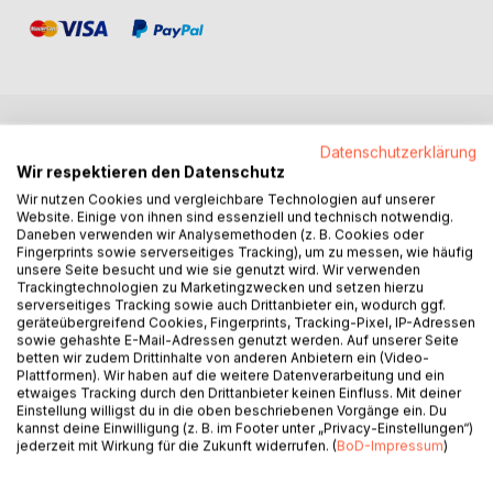
BESCHREIBUNG
Datenschutzerklärung
Wir respektieren den Datenschutz
Wir nutzen Cookies und vergleichbare Technologien auf unserer
"Es läuft nicht immer fadengerade
Website. Einige von ihnen sind essenziell und technisch notwendig.
Daneben verwenden wir Analysemethoden (z. B. Cookies oder
denn oft ist das Leben gerade fade!"
Fingerprints sowie serverseitiges Tracking), um zu messen, wie häufig
unsere Seite besucht und wie sie genutzt wird. Wir verwenden
Die treffende Bezeichnung des Buchtitels "Funkenschlag"
Trackingtechnologien zu Marketingzwecken und setzen hierzu
beschreibt die zum Teil ernüchternden, zum Teil emotional
serverseitiges Tracking sowie auch Drittanbieter ein, wodurch ggf.
geräteübergreifend Cookies, Fingerprints, Tracking-Pixel, IP-Adressen
aufgeladenen und mit dem Verstand kaum steuerbaren
sowie gehashte E-Mail-Adressen genutzt werden. Auf unserer Seite
Beweggründe und gelebten Alltagssituationen einer Ehe,
betten wir zudem Drittinhalte von anderen Anbietern ein (Video-
die jedoch stets am Ende zu einer noch tiefer gehenden
Plattformen). Wir haben auf die weitere Datenverarbeitung und ein
etwaiges Tracking durch den Drittanbieter keinen Einfluss. Mit deiner
echten und aufrichtigen Nähe führten.
Einstellung willigst du in die oben beschriebenen Vorgänge ein. Du
Diese Momentaufnahmen eines fast 50 Jahre währenden
kannst deine Einwilligung (z. B. im Footer unter „Privacy-Einstellungen“)
zweisamen Lebens sind ungeschönte, reale Episoden mit
jederzeit mit Wirkung für die Zukunft widerrufen. (
BoD-Impressum
)
allen Höhen und Tiefen einer Beziehung.