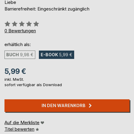
Liebe
Barrierefreiheit: Eingeschränkt zugänglich
Bewertung::
0%
0
Bewertungen
erhältlich als:
BUCH
9,98 €
E-BOOK
5,99 €
5,99 €
inkl. MwSt.
sofort verfügbar als Download
IN DEN WARENKORB
Auf die Merkliste
Titel bewerten