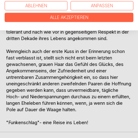
Die ambivalenten Texte sind im Grunde nichts Besonderes
ABLEHNEN
ANPASSEN
oder Spektakuläres, beschreiben sie doch lediglich in
ALLE AKZEPTIEREN
lyrisch-lockerer oder profaner Reimform das Verhalten
zweier Menschen, die sich lieben und die erfolgreich,
tolerant und nach wie vor in gegenseitigem Respekt in der
dritten Dekade ihres Lebens angekommen sind.
Wenngleich auch der erste Kuss in der Erinnerung schon
fast verblasst ist, stellt sich nicht erst beim letzten
gewachsenen, grauen Haar das Gefühl des Glücks, des
Angekommenseins, der Zufriedenheit und einer
untrennbaren Zusammengehörigkeit ein, so dass hier
uneingeschränkt anderen zweifelnden Paaren die Hoffnung
gegeben werden kann, dass unvermeidbare, tägliche
Hoch- und Niederspannungen durchaus zu einem erfüllten,
langen Eheleben führen können, wenn, ja wenn sich die
Pole auf Dauer die Waage halten.
"Funkenschlag"- eine Reise ins Leben!