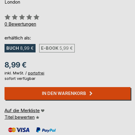
London
Bewertung::
0%
0
Bewertungen
erhältlich als:
BUCH
8,99 €
E-BOOK
5,99 €
8,99 €
inkl. MwSt. /
portofrei
sofort verfügbar
IN DEN WARENKORB
Auf die Merkliste
Titel bewerten