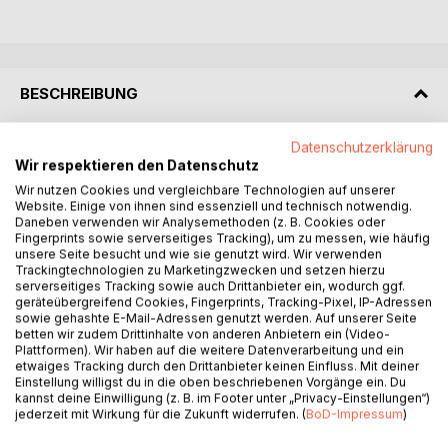
BESCHREIBUNG
Datenschutzerklärung
Arkopolis ist eine Aether-Metropole über den Wolken. Die
Wir respektieren den Datenschutz
junge Ellie Ashcroft arbeitet an den Sky-Docks und wird im
Wir nutzen Cookies und vergleichbare Technologien auf unserer
Hermetic College zur Hexe ausgebildet. Als der von ihrem
Website. Einige von ihnen sind essenziell und technisch notwendig.
Vater im Polareis entdeckte Kristall, der Crown-Seed
Daneben verwenden wir Analysemethoden (z. B. Cookies oder
erstmals reagiert, gerät sie ins Fadenkreuz von MI 13,
Fingerprints sowie serverseitiges Tracking), um zu messen, wie häufig
unsere Seite besucht und wie sie genutzt wird. Wir verwenden
Preußen und Frankreich.
Trackingtechnologien zu Marketingzwecken und setzen hierzu
Der Drache von Planeten Kamien, Seraphrax, erreicht
serverseitiges Tracking sowie auch Drittanbieter ein, wodurch ggf.
Arkopolis; zwischen ihm und Ellie entsteht eine
geräteübergreifend Cookies, Fingerprints, Tracking-Pixel, IP-Adressen
telepathische Bindung. Sein Auftrag: den Crown Seed
sowie gehashte E-Mail-Adressen genutzt werden. Auf unserer Seite
betten wir zudem Drittinhalte von anderen Anbietern ein (Video-
bergen und nach Kamien zurückführen, bevor das
Plattformen). Wir haben auf die weitere Datenverarbeitung und ein
rivalisierende Haus Orcal ihn militärisch nutzt.
etwaiges Tracking durch den Drittanbieter keinen Einfluss. Mit deiner
Haus Vyreth setzt auf Deeskalation benötigt aber den
Einstellung willigst du in die oben beschriebenen Vorgänge ein. Du
kannst deine Einwilligung (z. B. im Footer unter „Privacy-Einstellungen“)
Crown Seed zur Sicherung der Thronfolge auf Kamien.
jederzeit mit Wirkung für die Zukunft widerrufen. (
BoD-Impressum
)
Die Serie folgt Ellie, Seraphrax und Zarah durch Docks,
Coven, Schattenmärkte und Luftschiffe. Jede Episode