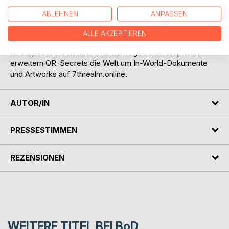
treibt die Fraktionen-Konflikte voran, MI 13, Preußen,
ABLEHNEN
ANPASSEN
Frankreich, Vyreth und Orcal und endet mit klaren
Konsequenzen.
ALLE AKZEPTIEREN
Magie funktioniert über klar definierte Incantations und
Runen; Technik bleibt lesbar und regelbasiert. Optional
erweitern QR-Secrets die Welt um In-World-Dokumente
und Artworks auf 7threalm.online.
AUTOR/IN
PRESSESTIMMEN
REZENSIONEN
WEITERE TITEL BEI
BoD