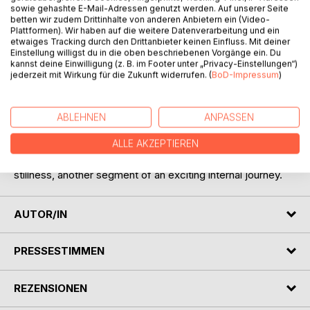
sowie gehashte E-Mail-Adressen genutzt werden. Auf unserer Seite
betten wir zudem Drittinhalte von anderen Anbietern ein (Video-
Plattformen). Wir haben auf die weitere Datenverarbeitung und ein
etwaiges Tracking durch den Drittanbieter keinen Einfluss. Mit deiner
Einstellung willigst du in die oben beschriebenen Vorgänge ein. Du
kannst deine Einwilligung (z. B. im Footer unter „Privacy-Einstellungen“)
jederzeit mit Wirkung für die Zukunft widerrufen. (
BoD-Impressum
)
BESCHREIBUNG
ABLEHNEN
ANPASSEN
The art of haikus as technique to concisely capture and
ALLE AKZEPTIEREN
navigate through profound inner feelings. Sailing from the
adventurous challenges of the absurdities of life to silent
stillness, another segment of an exciting internal journey.
AUTOR/IN
PRESSESTIMMEN
REZENSIONEN