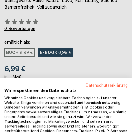
Schlagworte: Haiku, Nature, Love, Non-Duality, Science
Barrierefreiheit: Voll zugänglich
Bewertung::
0%
0
Bewertungen
erhältlich als:
BUCH
8,99 €
E-BOOK
6,99 €
6,99 €
inkl. MwSt.
sofort verfügbar als Download
Datenschutzerklärung
Wir respektieren den Datenschutz
Wir nutzen Cookies und vergleichbare Technologien auf unserer
IN DEN WARENKORB
Website. Einige von ihnen sind essenziell und technisch notwendig.
Daneben verwenden wir Analysemethoden (z. B. Cookies oder
Fingerprints sowie serverseitiges Tracking), um zu messen, wie häufig
unsere Seite besucht und wie sie genutzt wird. Wir verwenden
Auf die Merkliste
Trackingtechnologien zu Marketingzwecken und setzen hierzu
Titel bewerten
serverseitiges Tracking sowie auch Drittanbieter ein, wodurch ggf.
geräteübergreifend Cookies, Fingerprints, Tracking-Pixel, IP-Adressen