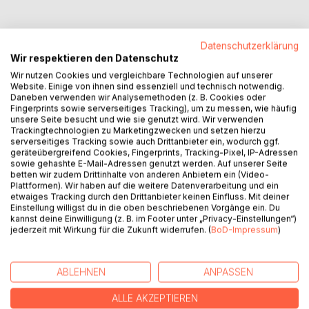
Nach Interviews und in Zusammenarbeit mit den
Datenschutzerklärung
Zeitzeugen ist ein Lesebuch entstanden, in dem Füssing-
Wir respektieren den Datenschutz
Fans alles Wissenswerte zur abenteuerlichen
Wir nutzen Cookies und vergleichbare Technologien auf unserer
Vorgeschichte erfahren, incl. Auszüge aus vergriffenen
Website. Einige von ihnen sind essenziell und technisch notwendig.
Büchern, privater Dokumente und Fotos. Hier kommen
Daneben verwenden wir Analysemethoden (z. B. Cookies oder
diejenigen zu Wort, die damals dabei waren. Es geht um die
Fingerprints sowie serverseitiges Tracking), um zu messen, wie häufig
unsere Seite besucht und wie sie genutzt wird. Wir verwenden
persönlichen Erinnerungen der Pioniere, die mit
Trackingtechnologien zu Marketingzwecken und setzen hierzu
unglaublichem Erfindungsgeist und enormer Tatkraft den
serverseitiges Tracking sowie auch Drittanbieter ein, wodurch ggf.
Grundstein gelegt haben für eine bessere Zukunft. Von
geräteübergreifend Cookies, Fingerprints, Tracking-Pixel, IP-Adressen
sowie gehashte E-Mail-Adressen genutzt werden. Auf unserer Seite
dem dornenreichen Weg soll die Rede sein, aber auch von
betten wir zudem Drittinhalte von anderen Anbietern ein (Video-
dem Staunen, dass viele Erwartungen übertroffen wurden.
Plattformen). Wir haben auf die weitere Datenverarbeitung und ein
Einzelne Themen werden mehrfach erzählt, aus
etwaiges Tracking durch den Drittanbieter keinen Einfluss. Mit deiner
verschiedenen Perspektiven. Alle Personen vertreten
Einstellung willigst du in die oben beschriebenen Vorgänge ein. Du
kannst deine Einwilligung (z. B. im Footer unter „Privacy-Einstellungen“)
jeweils eigene Standpunkte: diese können, müssen aber
jederzeit mit Wirkung für die Zukunft widerrufen. (
BoD-Impressum
)
nicht übereinstimmen.
Vielen Dank an Konrad Gansmeier, Familie Holzapfel, Dr.
Alfons Haßfurter, Trudy Voelter-Zink und Luzia Miesgang
ABLEHNEN
ANPASSEN
(geb. Schönberger).
Alle Rechte beim Verlag Lebenswerke.
ALLE AKZEPTIEREN