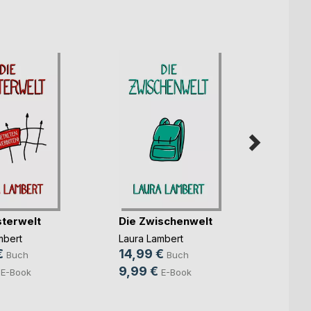
sterwelt
Die Zwischenwelt
Die T
mbert
Laura Lambert
Laura 
€
14,99 €
15,9
Buch
Buch
9,99 €
9,99
E-Book
E-Book