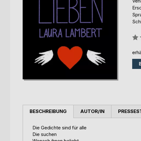
Ver
Ers
Spr
Sch
Bew
0%
erhä
BESCHREIBUNG
AUTOR/IN
PRESSES
Die Gedichte sind für alle
Die suchen
Wonach ihnen beliebt