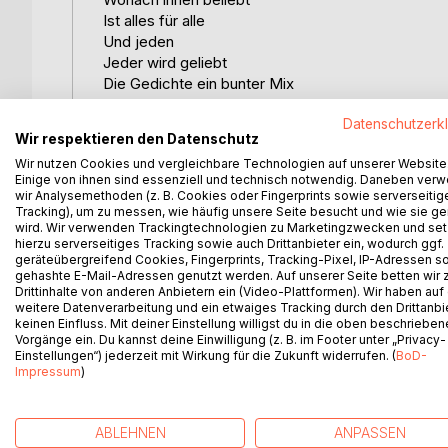
Ist alles für alle
Und jeden
Jeder wird geliebt
Die Gedichte ein bunter Mix
Aus allem
Datenschutzerk
Was es gibt
Wir respektieren den Datenschutz
Bist frei zu entscheiden
Wir nutzen Cookies und vergleichbare Technologien auf unserer Website
Zu lesen
Einige von ihnen sind essenziell und technisch notwendig. Daneben ver
Nimm dir ruhig die Zeit
wir Analysemethoden (z. B. Cookies oder Fingerprints sowie serverseitig
Lass alles auf dich zukommen
Tracking), um zu messen, wie häufig unsere Seite besucht und wie sie ge
wird. Wir verwenden Trackingtechnologien zu Marketingzwecken und se
Bist ganz genau so weit
hierzu serverseitiges Tracking sowie auch Drittanbieter ein, wodurch ggf.
Wie alle anderen
geräteübergreifend Cookies, Fingerprints, Tracking-Pixel, IP-Adressen s
Die Lesen
gehashte E-Mail-Adressen genutzt werden. Auf unserer Seite betten wir
Drittinhalte von anderen Anbietern ein (Video-Plattformen). Wir haben auf
Wird alles schön
weitere Datenverarbeitung und ein etwaiges Tracking durch den Drittanbi
Was soll
keinen Einfluss. Mit deiner Einstellung willigst du in die oben beschriebe
Die Zeit wirst du genießen
Vorgänge ein. Du kannst deine Einwilligung (z. B. im Footer unter „Privacy-
Wirst sehen
Einstellungen“) jederzeit mit Wirkung für die Zukunft widerrufen. (
BoD-
Impressum
)
Was alles soll
ABLEHNEN
ANPASSEN