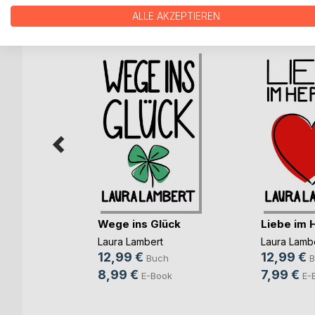
WEITERE TITEL BEI
Bo
ALLE AKZEPTIEREN
nd
Wege ins Glück
Liebe im 
da
Laura Lambert
Laura Lamb
12,99 €
12,99 €
h
Buch
B
8,99 €
7,99 €
ok
E-Book
E-