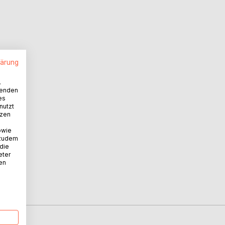
lärung
.
wenden
es
nutzt
tzen
owie
 zudem
 die
eter
nen