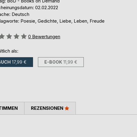
lag: BoD - Books on Demand
cheinungsdatum: 02.02.2022
ache: Deutsch
lagworte: Poesie, Gedichte, Liebe, Leben, Freude
ertung::
0
Bewertungen
ltlich als:
BUCH
17,99 €
E-BOOK
11,99 €
TIMMEN
REZENSIONEN