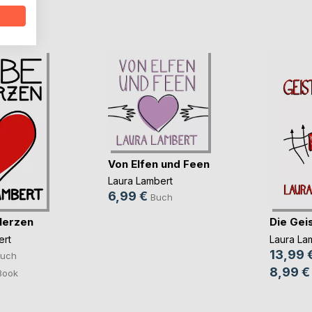
D
Von Elfen und Feen
Laura Lambert
6,99 €
Buch
Herzen
Die Gei
ert
Laura La
13,99 
uch
8,99 €
Book