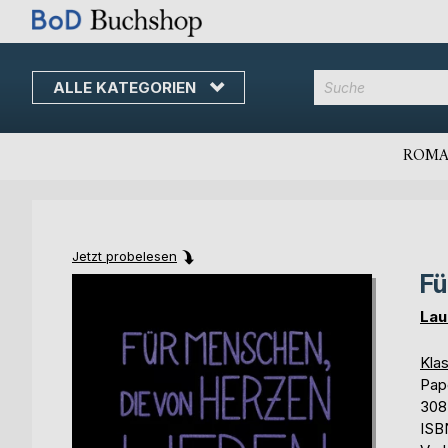
ALLE KATEGORIEN
Direkt
zum
Inhalt
ROMA
Jetzt probelesen
Fü
Skip
Skip
to
to
Lau
the
the
end
beginning
Klas
of
of
Pap
the
the
308
images
images
ISB
gallery
gallery