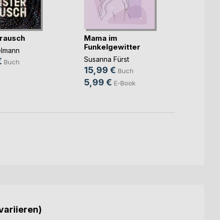
rausch
Mama im
Unter
Funkelgewitter
elmann
Christ
Susanna Fürst
€
14,9
Buch
15,99 €
Buch
9,99
5,99 €
E-Book
variieren)