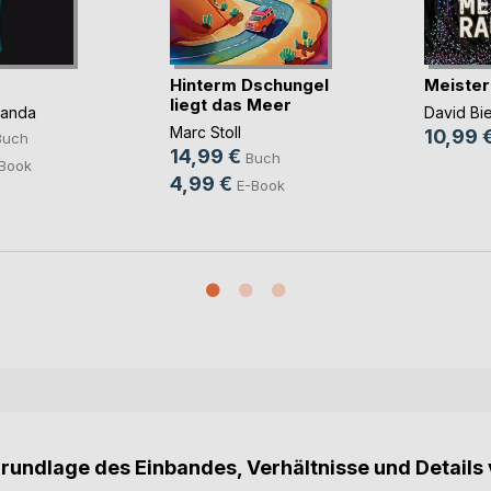
Hinterm Dschungel
Meister
liegt das Meer
panda
David Bi
Marc Stoll
10,99 
Buch
14,99 €
Buch
Book
4,99 €
E-Book
Grundlage des Einbandes, Verhältnisse und Details 