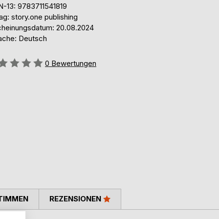
N-13: 9783711541819
ag: story.one publishing
cheinungsdatum: 20.08.2024
ache: Deutsch
ertung::
0
Bewertungen
TIMMEN
REZENSIONEN