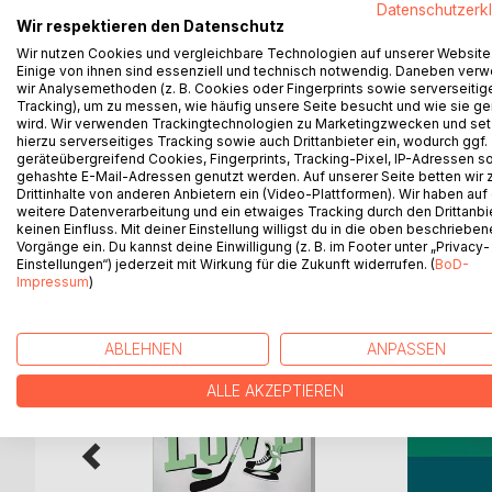
Datenschutzerk
Das Schicksal scheint Tessa und Max unweigerlic
Wir respektieren den Datenschutz
verhält sich Max plötzlich merkwürdig. Wieso? Tess
Wir nutzen Cookies und vergleichbare Technologien auf unserer Website
vermasselt? Tief in ihrem Inneren wünscht sie sich
Einige von ihnen sind essenziell und technisch notwendig. Daneben ver
glaubt, dass sie es verdient hätte. Durch die Begeg
wir Analysemethoden (z. B. Cookies oder Fingerprints sowie serverseitig
Bindungsverhalten. Ist Max ihre große Liebe? Am E
Tracking), um zu messen, wie häufig unsere Seite besucht und wie sie ge
wird. Wir verwenden Trackingtechnologien zu Marketingzwecken und se
schließlich die Frau zu werden, die sie immer se
hierzu serverseitiges Tracking sowie auch Drittanbieter ein, wodurch ggf.
Happy End.
geräteübergreifend Cookies, Fingerprints, Tracking-Pixel, IP-Adressen s
gehashte E-Mail-Adressen genutzt werden. Auf unserer Seite betten wir
Drittinhalte von anderen Anbietern ein (Video-Plattformen). Wir haben auf
weitere Datenverarbeitung und ein etwaiges Tracking durch den Drittanbi
keinen Einfluss. Mit deiner Einstellung willigst du in die oben beschriebe
WEITERE TITEL BEI
Bo
Vorgänge ein. Du kannst deine Einwilligung (z. B. im Footer unter „Privacy-
Einstellungen“) jederzeit mit Wirkung für die Zukunft widerrufen. (
BoD-
Impressum
)
ABLEHNEN
ANPASSEN
ALLE AKZEPTIEREN