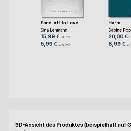
Face-off to Love
Harm
Sina Lehmann
Sabine Po
b und
15,99 €
20,00 €
Buch
ovic
5,99 €
8,99 €
E-Book
E-
ch
ook
3D-Ansicht des Produktes (beispielhaft auf 