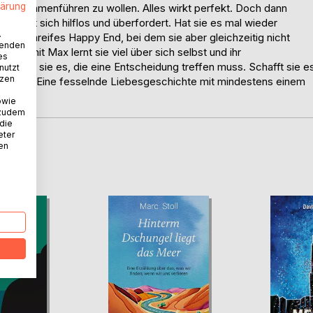
lärung
h zusammenführen zu wollen. Alles wirkt perfekt. Doch dann
a fühlt sich hilflos und überfordert. Hat sie es mal wieder
.
 ein filmreifes Happy End, bei dem sie aber gleichzeitig nicht
wenden
nung mit Max lernt sie viel über sich selbst und ihr
es
nde ist sie es, die eine Entscheidung treffen muss. Schafft sie e
nutzt
tzen
in wollte? Eine fesselnde Liebesgeschichte mit mindestens einem
owie
 zudem
 die
eter
nen
D