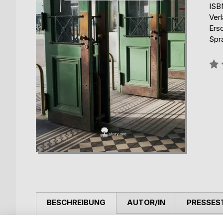
ISB
Verl
Ers
Spr
Bew
0%
BESCHREIBUNG
AUTOR/IN
PRESSES