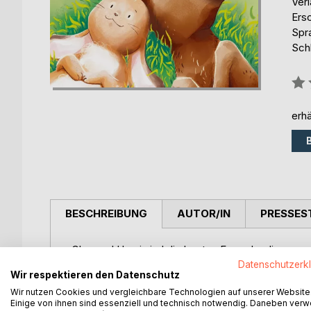
Ver
Ers
Spr
Sch
Bew
0%
erhä
BESCHREIBUNG
AUTOR/IN
PRESSES
Cleo und Henri sind die besten Freunde, die man si
beginnt ein unglaubliches Abenteuer. Die Karte fü
Datenschutzerk
Wir respektieren den Datenschutz
lernen sie, dass es nicht die Magie ist, die ihre Wü
Wir nutzen Cookies und vergleichbare Technologien auf unserer Website
einzigartige Freundschaft.
Einige von ihnen sind essenziell und technisch notwendig. Daneben ver