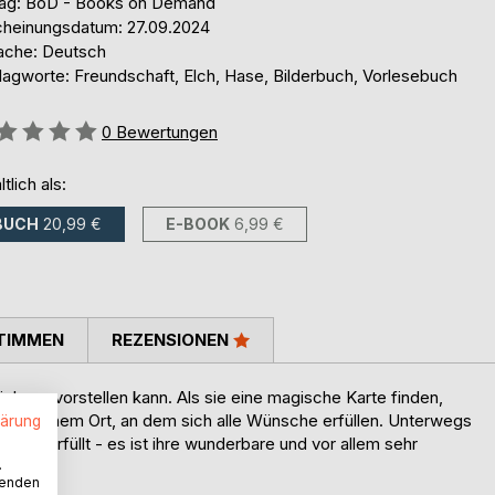
lag: BoD - Books on Demand
cheinungsdatum: 27.09.2024
ache: Deutsch
lagworte: Freundschaft, Elch, Hase, Bilderbuch, Vorlesebuch
ertung::
0
Bewertungen
ltlich als:
BUCH
20,99 €
E-BOOK
6,99 €
TIMMEN
REZENSIONEN
ch nur vorstellen kann. Als sie eine magische Karte finden,
hrt zu einem Ort, an dem sich alle Wünsche erfüllen. Unterwegs
lärung
nsche erfüllt - es ist ihre wunderbare und vor allem sehr
.
wenden