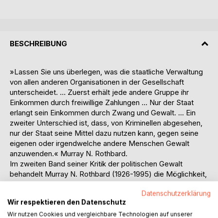
BESCHREIBUNG
»Lassen Sie uns überlegen, was die staatliche Verwaltung
von allen anderen Organisationen in der Gesellschaft
unterscheidet. … Zuerst erhält jede andere Gruppe ihr
Einkommen durch freiwillige Zahlungen … Nur der Staat
erlangt sein Einkommen durch Zwang und Gewalt. … Ein
zweiter Unterschied ist, dass, von Kriminellen abgesehen,
nur der Staat seine Mittel dazu nutzen kann, gegen seine
eigenen oder irgendwelche andere Menschen Gewalt
anzuwenden.« Murray N. Rothbard.
Im zweiten Band seiner Kritik der politischen Gewalt
behandelt Murray N. Rothbard (1926-1995) die Möglichkeit,
das gesellschaftliche Leben ganz ohne Staat zu
Datenschutzerklärung
organisieren (nachdem der erste Band gezeigt hat, dass
Wir respektieren den Datenschutz
die Anwendung von Gewalt zur Aufrechterhaltung der
politischen Ordnung nach innen und außen ein grobes
Wir nutzen Cookies und vergleichbare Technologien auf unserer