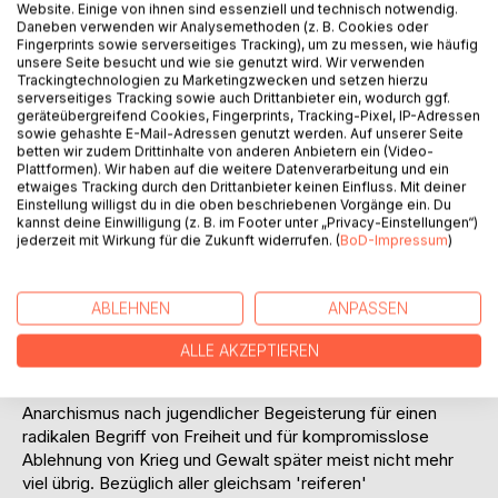
Website. Einige von ihnen sind essenziell und technisch notwendig.
Unrecht ist). Wenn auch in der einen oder anderen Hinsicht
Daneben verwenden wir Analysemethoden (z. B. Cookies oder
bereits vorbereitet, ist dieser zweite Band die erste
Fingerprints sowie serverseitiges Tracking), um zu messen, wie häufig
umfassende nicht-naive Darstellung einer gewaltlosen
unsere Seite besucht und wie sie genutzt wird. Wir verwenden
Trackingtechnologien zu Marketingzwecken und setzen hierzu
Erfüllung sozialer Funktionen samt dem Straßenverkehr, der
serverseitiges Tracking sowie auch Drittanbieter ein, wodurch ggf.
Verbrechensbekämpfung und der Justiz. Mit »nicht-naiv«
geräteübergreifend Cookies, Fingerprints, Tracking-Pixel, IP-Adressen
meine ich: Vor-rothbardische anarchistische Konzeptionen
sowie gehashte E-Mail-Adressen genutzt werden. Auf unserer Seite
betten wir zudem Drittinhalte von anderen Anbietern ein (Video-
hatten die Tendenz, implizit, wenn nicht sogar explizit mit
Plattformen). Wir haben auf die weitere Datenverarbeitung und ein
der naiven Annahme zu operieren, in einer freien
etwaiges Tracking durch den Drittanbieter keinen Einfluss. Mit deiner
Gesellschaft würden gesellschaftliche Probleme wie
Einstellung willigst du in die oben beschriebenen Vorgänge ein. Du
kannst deine Einwilligung (z. B. im Footer unter „Privacy-Einstellungen“)
Kriminalität gar nicht erst auftreten; für andere soziale
jederzeit mit Wirkung für die Zukunft widerrufen. (
BoD-Impressum
)
Funktionen, die der Staat monopolisiert, wie Straßenbau
und Regelung des Verkehrs, gab es meist überhaupt keine
Vorstellungen außer einem Hinweis auf Dezentralisierung,
ABLEHNEN
ANPASSEN
die dann auf eine Art Kleinstaaterei (also keineswegs auf
eine Abschaffung des Prinzips territorialer politischer
ALLE AKZEPTIEREN
Gewalt) hinauslief. Aufgrund jener Naivität und aufgrund
des Fehlens realistischer Alternativen blieb vom
Anarchismus nach jugendlicher Begeisterung für einen
radikalen Begriff von Freiheit und für kompromisslose
Ablehnung von Krieg und Gewalt später meist nicht mehr
viel übrig. Bezüglich aller gleichsam 'reiferen'