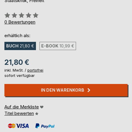
Staatskritik, Freiheit
Bewertung::
0%
0
Bewertungen
erhältlich als:
BUCH
21,80 €
E-BOOK
10,99 €
21,80 €
inkl. MwSt. /
portofrei
sofort verfügbar
IN DEN WARENKORB
Auf die Merkliste
Titel bewerten