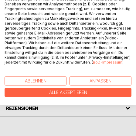
Daneben verwenden wir Analysemethoden (z. B. Cookies oder
Fingerprints sowie serverseitiges Tracking), um zu messen, wie häufig
unsere Seite besucht und wie sie genutzt wird. Wir verwenden
BESCHREIBUNG
Trackingtechnologien zu Marketingzwecken und setzen hierzu
serverseitiges Tracking sowie auch Drittanbieter ein, wodurch ggf.
geräteübergreifend Cookies, Fingerprints, Tracking-Pixel, IP-Adressen
Suchen Sie ein festliches Mitbringsel? Brauchen Sie ein
sowie gehashte E-Mail-Adressen genutzt werden. Auf unserer Seite
betten wir zudem Drittinhalte von anderen Anbietern ein (Video-
paar seelische Streicheleinheiten für sich oder andere?
Plattformen). Wir haben auf die weitere Datenverarbeitung und ein
Träumen Sie gerne in der Natur? Lieben Sie verspielte und
etwaiges Tracking durch den Drittanbieter keinen Einfluss. Mit deiner
gleichzeitig nachdenkliche Texte? Dann wird Sie dieser
Einstellung willigst du in die oben beschriebenen Vorgänge ein. Du
kannst deine Einwilligung (z. B. im Footer unter „Privacy-Einstellungen“)
Geschenkband bezaubern!
jederzeit mit Wirkung für die Zukunft widerrufen. (
BoD-Impressum
)
AUTOR/IN
ABLEHNEN
ANPASSEN
PRESSESTIMMEN
ALLE AKZEPTIEREN
REZENSIONEN