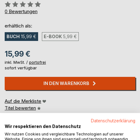
Bewertung::
0%
0
Bewertungen
erhältlich als:
BUCH
15,99 €
E-BOOK
5,99 €
15,99 €
inkl. MwSt. /
portofrei
sofort verfügbar
IN DEN WARENKORB
Auf die Merkliste
Titel bewerten
Datenschutzerklärung
Wir respektieren den Datenschutz
Wir nutzen Cookies und vergleichbare Technologien auf unserer
Website. Einige von ihnen sind essenziell und technisch notwendig.