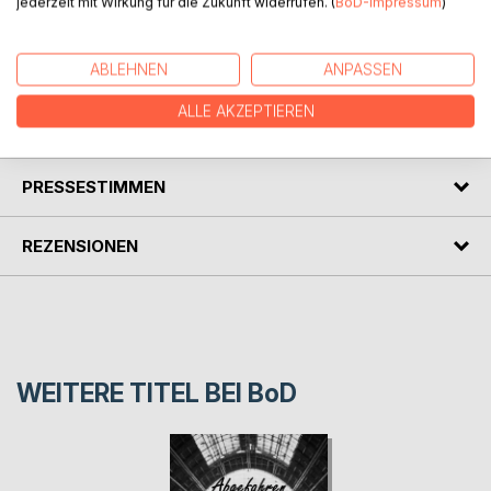
jederzeit mit Wirkung für die Zukunft widerrufen. (
BoD-Impressum
)
Danksagung an einen der größten Liedermacher der
modernen Zeit , dessen Lieder oft der einzige Halt sind,
wenn sich die Nacht über den Tag legt.
ABLEHNEN
ANPASSEN
ALLE AKZEPTIEREN
AUTOR/IN
PRESSESTIMMEN
REZENSIONEN
WEITERE TITEL BEI
BoD