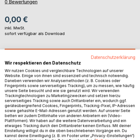
0%
0
Bewertungen
0,00 €
inkl. MwSt.
sofort verfügbar als Download
IN DEN WARENKORB
Datenschutzerklärung
Wir respektieren den Datenschutz
Wir nutzen Cookies und vergleichbare Technologien auf unserer
Auf die Merkliste
Website. Einige von ihnen sind essenziell und technisch notwendig.
Titel bewerten
Daneben verwenden wir Analysemethoden (z. B. Cookies oder
Fingerprints sowie serverseitiges Tracking), um zu messen, wie häufig
unsere Seite besucht und wie sie genutzt wird. Wir verwenden
Trackingtechnologien zu Marketingzwecken und setzen hierzu
serverseitiges Tracking sowie auch Drittanbieter ein, wodurch ggf.
geräteübergreifend Cookies, Fingerprints, Tracking-Pixel, IP-Adressen
sowie gehashte E-Mail-Adressen genutzt werden. Auf unserer Seite
betten wir zudem Drittinhalte von anderen Anbietern ein (Video-
Plattformen). Wir haben auf die weitere Datenverarbeitung und ein
etwaiges Tracking durch den Drittanbieter keinen Einfluss. Mit deiner
BESCHREIBUNG
Einstellung willigst du in die oben beschriebenen Vorgänge ein. Du
kannst deine Einwilligung (z. B. im Footer unter „Privacy-Einstellungen“)