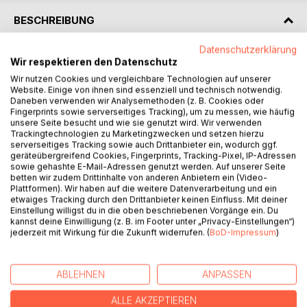
BESCHREIBUNG
Datenschutzerklärung
Fiktive Dialoge - ein paar Stunden Intensivcoaching
Wir respektieren den Datenschutz
Denkanstöße
Wir nutzen Cookies und vergleichbare Technologien auf unserer
Wissensmanagement
Website. Einige von ihnen sind essenziell und technisch notwendig.
Daneben verwenden wir Analysemethoden (z. B. Cookies oder
Storytelling
Fingerprints sowie serverseitiges Tracking), um zu messen, wie häufig
Content
unsere Seite besucht und wie sie genutzt wird. Wir verwenden
Inspiration
Trackingtechnologien zu Marketingzwecken und setzen hierzu
serverseitiges Tracking sowie auch Drittanbieter ein, wodurch ggf.
Diskurs
geräteübergreifend Cookies, Fingerprints, Tracking-Pixel, IP-Adressen
DecisionSupport
sowie gehashte E-Mail-Adressen genutzt werden. Auf unserer Seite
Gehirntraining - wenn es gut werden soll
betten wir zudem Drittinhalte von anderen Anbietern ein (Video-
Verstehen lernen
Plattformen). Wir haben auf die weitere Datenverarbeitung und ein
etwaiges Tracking durch den Drittanbieter keinen Einfluss. Mit deiner
Vernetzt denken
Einstellung willigst du in die oben beschriebenen Vorgänge ein. Du
Potenziale ausschöpfen
kannst deine Einwilligung (z. B. im Footer unter „Privacy-Einstellungen“)
Komplexität reduzieren
jederzeit mit Wirkung für die Zukunft widerrufen. (
BoD-Impressum
)
Gestaltbar machen
Wissen transferieren
ABLEHNEN
ANPASSEN
Proaktiv agieren
ALLE AKZEPTIEREN
Executive Coaching