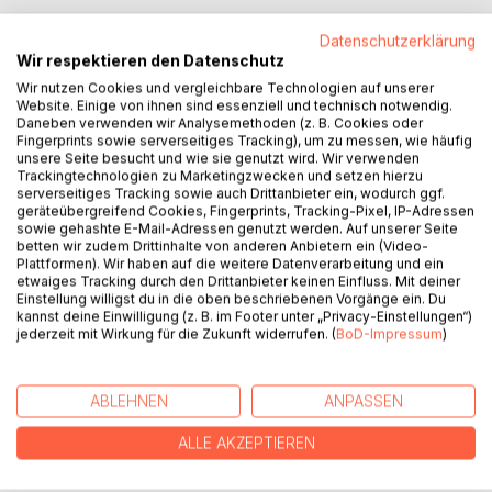
Datenschutzerklärung
Wir respektieren den Datenschutz
BESCHREIBUNG
Wir nutzen Cookies und vergleichbare Technologien auf unserer
Website. Einige von ihnen sind essenziell und technisch notwendig.
Daneben verwenden wir Analysemethoden (z. B. Cookies oder
Personalführung? Nichts leichter als das ...!
Fingerprints sowie serverseitiges Tracking), um zu messen, wie häufig
Führung? Was ist das denn? ist ein Lese- und Übungsbuch
unsere Seite besucht und wie sie genutzt wird. Wir verwenden
für Zusammenarbeit im Betrieb und Personalführung bzw. -
Trackingtechnologien zu Marketingzwecken und setzen hierzu
serverseitiges Tracking sowie auch Drittanbieter ein, wodurch ggf.
entwicklung.
geräteübergreifend Cookies, Fingerprints, Tracking-Pixel, IP-Adressen
sowie gehashte E-Mail-Adressen genutzt werden. Auf unserer Seite
Es erleichtert durch kleine, witzige Geschichten kombiniert
betten wir zudem Drittinhalte von anderen Anbietern ein (Video-
Plattformen). Wir haben auf die weitere Datenverarbeitung und ein
mit abwechslungsreichen Übungen, die eigenen
etwaiges Tracking durch den Drittanbieter keinen Einfluss. Mit deiner
Führungsqualitäten zu entdecken.
Einstellung willigst du in die oben beschriebenen Vorgänge ein. Du
kannst deine Einwilligung (z. B. im Footer unter „Privacy-Einstellungen“)
jederzeit mit Wirkung für die Zukunft widerrufen. (
BoD-Impressum
)
Heike Dresel, Master of Engineering (M.Eng.),
Fachrichtung Biofasertechnik, lebt bei Baden-Baden.
Sie engagiert sich in der Erwachsenenbildung und
ABLEHNEN
ANPASSEN
Fortbildungen der IHK-Industriemeister.
ALLE AKZEPTIEREN
AUTOR/IN