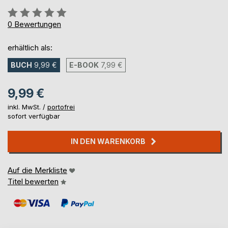
Bewertung::
0%
0
Bewertungen
erhältlich als:
BUCH
9,99 €
E-BOOK
7,99 €
9,99 €
inkl. MwSt. /
portofrei
sofort verfügbar
IN DEN WARENKORB
Auf die Merkliste
Titel bewerten