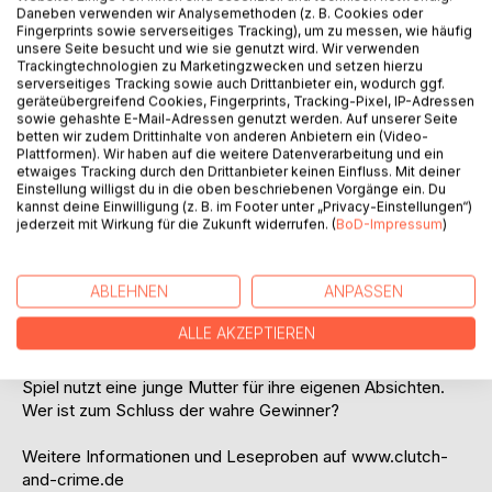
Daneben verwenden wir Analysemethoden (z. B. Cookies oder
Fingerprints sowie serverseitiges Tracking), um zu messen, wie häufig
unsere Seite besucht und wie sie genutzt wird. Wir verwenden
Trackingtechnologien zu Marketingzwecken und setzen hierzu
serverseitiges Tracking sowie auch Drittanbieter ein, wodurch ggf.
BESCHREIBUNG
geräteübergreifend Cookies, Fingerprints, Tracking-Pixel, IP-Adressen
sowie gehashte E-Mail-Adressen genutzt werden. Auf unserer Seite
betten wir zudem Drittinhalte von anderen Anbietern ein (Video-
Plattformen). Wir haben auf die weitere Datenverarbeitung und ein
Das erste Buch der Krimiserie „Mordsweiber“ enthält zwei
etwaiges Tracking durch den Drittanbieter keinen Einfluss. Mit deiner
Geschichten:
Einstellung willigst du in die oben beschriebenen Vorgänge ein. Du
„Führerlos in Hamm“: Eine Frau versucht Ereignisse zu
kannst deine Einwilligung (z. B. im Footer unter „Privacy-Einstellungen“)
nutzen und zu manipulieren, durch die sie sich von ihrem
jederzeit mit Wirkung für die Zukunft widerrufen. (
BoD-Impressum
)
Mann und der rechtsradikalen Organisation, in die er sie
hineingezogen hat, befreien will. Der erste Fall für die
ABLEHNEN
ANPASSEN
Privatdetektivin Laura Malo.
„Zuschlag“: Ein junger Mann, eine Putzfrau und eine
ALLE AKZEPTIEREN
Rentnerin wollen einen Millionenlottogewinn an sich
bringen, der keinen von ihnen gehört. Das Katz-und-Maus-
Spiel nutzt eine junge Mutter für ihre eigenen Absichten.
Wer ist zum Schluss der wahre Gewinner?
Weitere Informationen und Leseproben auf www.clutch-
and-crime.de