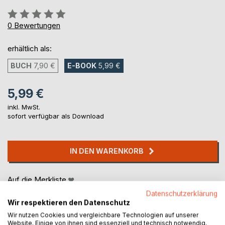
Bewertung::
0%
0
Bewertungen
erhältlich als:
BUCH
7,90 €
E-BOOK
5,99 €
5,99 €
inkl. MwSt.
sofort verfügbar als Download
IN DEN WARENKORB
Auf die Merkliste
Titel bewerten
Datenschutzerklärung
Wir respektieren den Datenschutz
Wir nutzen Cookies und vergleichbare Technologien auf unserer
Website. Einige von ihnen sind essenziell und technisch notwendig.