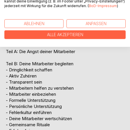
kannst deine Einwilligung (z. B. im Footer unter „Privacy-Einstellungen“)
Bereichsleiter, Geschäftsführer, Manager, Berater,
jederzeit mit Wirkung für die Zukunft widerrufen. (
BoD-Impressum
)
Vorarbeiter, Projektleiter, Praxisinhaber aber auch an
Politiker, Bürgermeister, Vereinsvorstände, u.v.m.
ABLEHNEN
ANPASSEN
80 Seiten
ALLE AKZEPTIEREN
INHALTSVERZEICHNIS
Teil A: Die Angst deiner Mitarbeiter
Teil B: Deine Mitarbeiter begleiten
- Dringlichkeit schaffen
- Aktiv Zuhören
- Transparent sein
- Mitarbeitern helfen zu verstehen
- Mitarbeiter einbeziehen
- Formelle Unterstützung
- Persönliche Unterstützung
- Fehlerkultur einführen
- Deine Mitarbeiter wertschätzen
- Gemeinsame Rituale