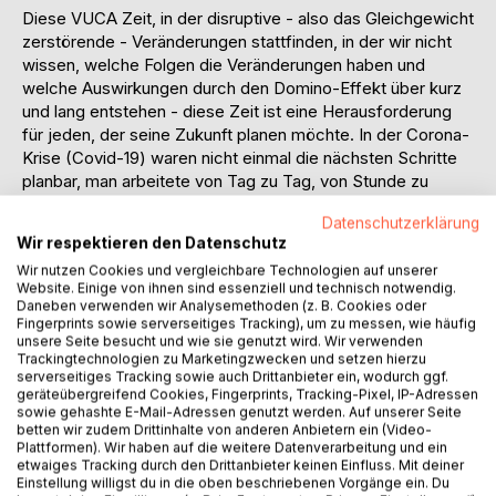
Diese VUCA Zeit, in der disruptive - also das Gleichgewicht
zerstörende - Veränderungen stattfinden, in der wir nicht
wissen, welche Folgen die Veränderungen haben und
welche Auswirkungen durch den Domino-Effekt über kurz
und lang entstehen - diese Zeit ist eine Herausforderung
für jeden, der seine Zukunft planen möchte. In der Corona-
Krise (Covid-19) waren nicht einmal die nächsten Schritte
planbar, man arbeitete von Tag zu Tag, von Stunde zu
Stunde. Aber auch andere disruptive Veränderungen wie
Datenschutzerklärung
Dieselskandal, Einfuhrzölle, Insolvenzen oder auch
Wir respektieren den Datenschutz
Wetterkapriolen führen immer wieder dazu, dass die
Wir nutzen Cookies und vergleichbare Technologien auf unserer
Zukunft nicht planbar ist und man immer flexibler agieren
Website. Einige von ihnen sind essenziell und technisch notwendig.
muss. Die Arbeitswelt verändert sich drastisch, die
Daneben verwenden wir Analysemethoden (z. B. Cookies oder
Wirtschaft stellt sich permanent neu auf.
Fingerprints sowie serverseitiges Tracking), um zu messen, wie häufig
unsere Seite besucht und wie sie genutzt wird. Wir verwenden
Trackingtechnologien zu Marketingzwecken und setzen hierzu
Wie du deine Mitarbeiter durch eine solche Krise stark
serverseitiges Tracking sowie auch Drittanbieter ein, wodurch ggf.
führst und dein Team motiviert durch die Veränderung
geräteübergreifend Cookies, Fingerprints, Tracking-Pixel, IP-Adressen
begleitest, erfährst du in diesem Ratgeber. Mit zahlreichen
sowie gehashte E-Mail-Adressen genutzt werden. Auf unserer Seite
betten wir zudem Drittinhalte von anderen Anbietern ein (Video-
Tipps und Praxisbeispielen möchte ich dir es so einfach
Plattformen). Wir haben auf die weitere Datenverarbeitung und ein
und praktisch anwendbar wie möglich machen. Er richtet
etwaiges Tracking durch den Drittanbieter keinen Einfluss. Mit deiner
sich an Führungskräfte, Teamleiter, Vorstände,
Einstellung willigst du in die oben beschriebenen Vorgänge ein. Du