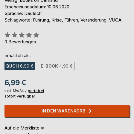
Verlag: Books on Demand
Erscheinungsdatum: 10.06.2020
Sprache: Deutsch
Schlagworte: Führung, Krise, Führen, Veränderung, VUCA
Bewertung::
0%
0
Bewertungen
erhältlich als:
BUCH
6,99 €
E-BOOK
4,99 €
6,99 €
inkl. MwSt. /
portofrei
sofort verfügbar
IN DEN WARENKORB
Auf die Merkliste