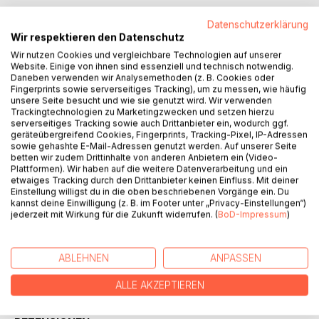
Fühlende Gedanken, ist ein kleines Büchlein mit lyriken,
Datenschutzerklärung
Gedichten, Anreden von mir geschrieben.
Wir respektieren den Datenschutz
Man kann sie auch als "nagetragene Worte für einen
Borderline Menschen" nennen.
Wir nutzen Cookies und vergleichbare Technologien auf unserer
Website. Einige von ihnen sind essenziell und technisch notwendig.
Daneben verwenden wir Analysemethoden (z. B. Cookies oder
Denn durch eine Beziehung zu einem Borderliner,
Fingerprints sowie serverseitiges Tracking), um zu messen, wie häufig
entstanden diese Zeilen hier. - Es waren die Jahre danach,
unsere Seite besucht und wie sie genutzt wird. Wir verwenden
Trackingtechnologien zu Marketingzwecken und setzen hierzu
die mich viel haben schreiben lassen.
serverseitiges Tracking sowie auch Drittanbieter ein, wodurch ggf.
geräteübergreifend Cookies, Fingerprints, Tracking-Pixel, IP-Adressen
Ich hoffe, es findet sich die eine oder der andere
sowie gehashte E-Mail-Adressen genutzt werden. Auf unserer Seite
betten wir zudem Drittinhalte von anderen Anbietern ein (Video-
Leserin/Leser, der an diesen Zeilen einwenig Freude und
Plattformen). Wir haben auf die weitere Datenverarbeitung und ein
Inspiration hat.
etwaiges Tracking durch den Drittanbieter keinen Einfluss. Mit deiner
Einstellung willigst du in die oben beschriebenen Vorgänge ein. Du
kannst deine Einwilligung (z. B. im Footer unter „Privacy-Einstellungen“)
(ALLE NAMEN, ORTE USW. SIND FREI ERFUNDEN)
jederzeit mit Wirkung für die Zukunft widerrufen. (
BoD-Impressum
)
AUTOR/IN
ABLEHNEN
ANPASSEN
PRESSESTIMMEN
ALLE AKZEPTIEREN