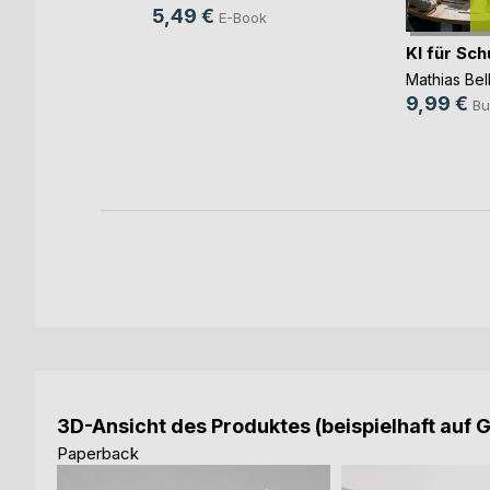
5,49 €
E-Book
 ihre
KI für Sch
Mathias Be
9,99 €
Bu
ok
3D-Ansicht des Produktes (beispielhaft auf 
Paperback