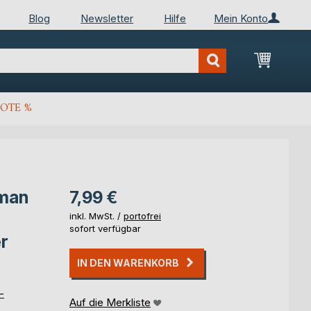
Blog
Newsletter
Hilfe
Mein Konto
Mein Wa
OTE %
rman
7,99 €
inkl. MwSt. /
portofrei
sofort verfügbar
r
IN DEN WARENKORB
-
Auf die Merkliste