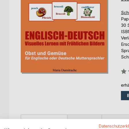
Sch
Pap
30 
ISB
Ver
Ers
Spr
Schl
Bew
0%
erhä
BESCHREIBUNG
AUTOR/IN
PRESSES
Datenschutzerk