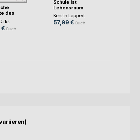
Schule ist
Wirk
sche
Lebensraum
Lerns
te des
Aufmer
Kerstin Leppert
Michae
s(...)
Dirks
57,99 €
19,9
Buch
 €
Buch
15,9
variieren)