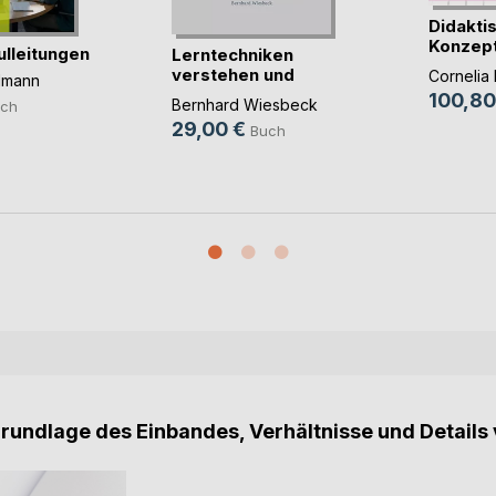
Didakti
Konzep
ulleitungen
Lerntechniken
Einsatze
verstehen und
Cornelia 
llmann
anwenden
100,80
Bernhard Wiesbeck
ch
29,00 €
Buch
Grundlage des Einbandes, Verhältnisse und Details 