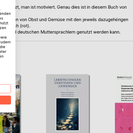
sgesetzt, man ist motiviert. Genau dies ist in diesem Buch von
.
wenden
es
llustrationen von Obst und Gemüse mit den jeweils dazugehörigen
nutzt
 Deutsch (rot).
tzen
lischen und deutschen Muttersprachlern genutzt werden kann.
owie
 zudem
 die
eter
nen
D