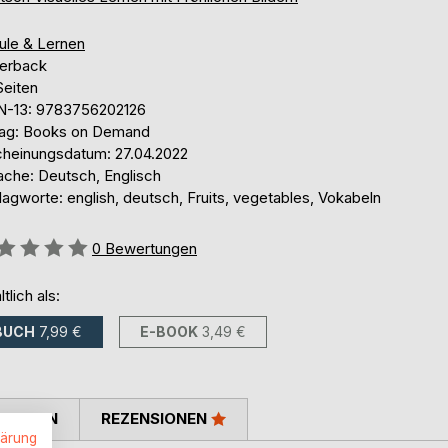
ule & Lernen
erback
Seiten
N-13: 9783756202126
lag: Books on Demand
cheinungsdatum: 27.04.2022
ache: Deutsch, Englisch
agworte: english, deutsch, Fruits, vegetables, Vokabeln
ertung::
0
Bewertungen
ltlich als:
BUCH
7,99 €
E-BOOK
3,49 €
TIMMEN
REZENSIONEN
lärung