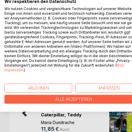
Wir respektieren den Datenschutz
Vokabeln lernen ist einfach und macht Spaß, vorau
Wir nutzen Cookies und vergleichbare Technologien auf unserer Website
zentraler Bedeutung.
Einige von ihnen sind essenziell und technisch notwendig. Daneben ver
wir Analysemethoden (z. B. Cookies oder Fingerprints sowie serverseitig
Es umfasst 29 liebevoll und originell gestaltete I
Tracking), um zu messen, wie häufig unsere Seite besucht und wie sie ge
Vokabeln in großen Lettern auf Englisch (blau) und
wird. Wir verwenden Trackingtechnologien zu Marketingzwecken und se
Die Lernhilfe ist so konzipiert, dass sie von eng
hierzu serverseitiges Tracking sowie auch Drittanbieter ein, wodurch ggf.
geräteübergreifend Cookies, Fingerprints, Tracking-Pixel, IP-Adressen s
gehashte E-Mail-Adressen genutzt werden. Auf unserer Seite betten wir
Drittinhalte von anderen Anbietern ein (Video-Plattformen). Wir haben auf
weitere Datenverarbeitung und ein etwaiges Tracking durch den Drittanbi
keinen Einfluss. Mit deiner Einstellung willigst du in die oben beschriebe
WEITERE TITEL BEI
Bo
Vorgänge ein. Du kannst deine Einwilligung (z. B. im Footer unter „Privacy-
Einstellungen“) jederzeit mit Wirkung für die Zukunft widerrufen. (
BoD-
Impressum
)
ABLEHNEN
ANPASSEN
ALLE AKZEPTIEREN
Teddy and
Caterpillar, Teddy
und Raupe
Maria Dumitrache
11,85 €
Buch