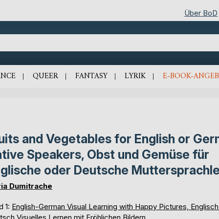
Über BoD
NCE
QUEER
FANTASY
LYRIK
E-BOOK-ANGEB
uits and Vegetables for English or Ge
tive Speakers, Obst und Gemüse für
glische oder Deutsche Muttersprachle
ia Dumitrache
d 1:
English-German Visual Learning with Happy Pictures, Englisch
sch Visuelles Lernen mit Fröhlichen Bildern