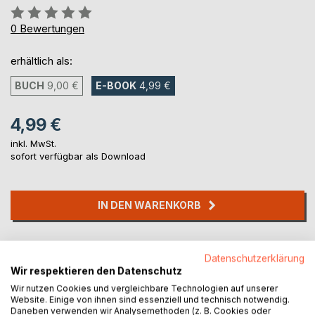
Bewertung::
0%
0
Bewertungen
erhältlich als:
BUCH
9,00 €
E-BOOK
4,99 €
4,99 €
inkl. MwSt.
sofort verfügbar als Download
IN DEN WARENKORB
Auf die Merkliste
Datenschutzerklärung
Titel bewerten
Wir respektieren den Datenschutz
Wir nutzen Cookies und vergleichbare Technologien auf unserer
Website. Einige von ihnen sind essenziell und technisch notwendig.
Daneben verwenden wir Analysemethoden (z. B. Cookies oder