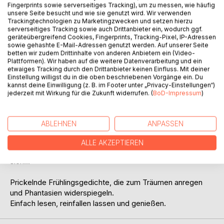
Fingerprints sowie serverseitiges Tracking), um zu messen, wie häufig
unsere Seite besucht und wie sie genutzt wird. Wir verwenden
Trackingtechnologien zu Marketingzwecken und setzen hierzu
serverseitiges Tracking sowie auch Drittanbieter ein, wodurch ggf.
BESCHREIBUNG
geräteübergreifend Cookies, Fingerprints, Tracking-Pixel, IP-Adressen
sowie gehashte E-Mail-Adressen genutzt werden. Auf unserer Seite
betten wir zudem Drittinhalte von anderen Anbietern ein (Video-
Plattformen). Wir haben auf die weitere Datenverarbeitung und ein
Elisabeth zieht von einem kleinen Ort im Odenwald nach
etwaiges Tracking durch den Drittanbieter keinen Einfluss. Mit deiner
Frankfurt, wo sie als Abteilungssekretärin in einer Event-
Einstellung willigst du in die oben beschriebenen Vorgänge ein. Du
kannst deine Einwilligung (z. B. im Footer unter „Privacy-Einstellungen“)
Agentur arbeitet. Aus dem unscheinbaren Landmädchen
jederzeit mit Wirkung für die Zukunft widerrufen. (
BoD-Impressum
)
entwickelt sich die selbstbewusstere, lebensfrohe Elisa,
die mit ihren beiden Kolleginnen Tasha und Ines Frankfurt
unsicher macht und heimlich in ihren Kollegen Steven
ABLEHNEN
ANPASSEN
verknallt ist. Es ist Frühlingsanfang und Elisas
Lebensgeister erwachen. Mehr als je zuvor spürt sie ihre
ALLE AKZEPTIEREN
Weiblichkeit und die Sehnsucht nach Leben und Liebe in
sich...
Prickelnde Frühlingsgedichte, die zum Träumen anregen
und Phantasien widerspiegeln.
Einfach lesen, reinfallen lassen und genießen.