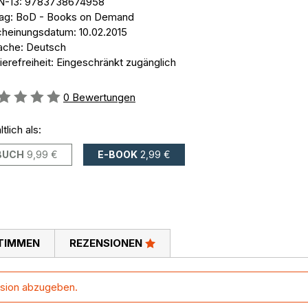
N-13: 9783738674958
lag: BoD - Books on Demand
cheinungsdatum: 10.02.2015
ache: Deutsch
ierefreiheit: Eingeschränkt zugänglich
ertung::
0
Bewertungen
ltlich als:
BUCH
9,99 €
E-BOOK
2,99 €
TIMMEN
REZENSIONEN
ühling. Wer bekommt da nicht Lust auf frische Küche und
handen.
sion abzugeben.
hermomix TM5 ist alles schnell und gelingsicher zubereitet.
 für exklusive Spezialitäten.
momix Geräte anwendbar. Lassen Sie sich von den