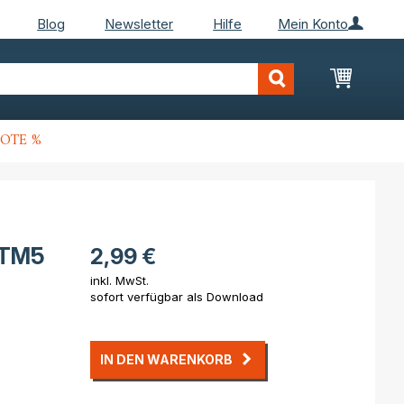
Blog
Newsletter
Hilfe
Mein Konto
Mein Wa
OTE %
 TM5
2,99 €
inkl. MwSt.
sofort verfügbar als Download
IN DEN WARENKORB