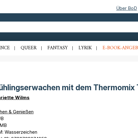
Über BoD
NCE
QUEER
FANTASY
LYRIK
E-BOOK-ANGEB
ühlingserwachen mit dem Thermomix
riette Wilms
hen & Genießen
UB
 MB
: Wasserzeichen