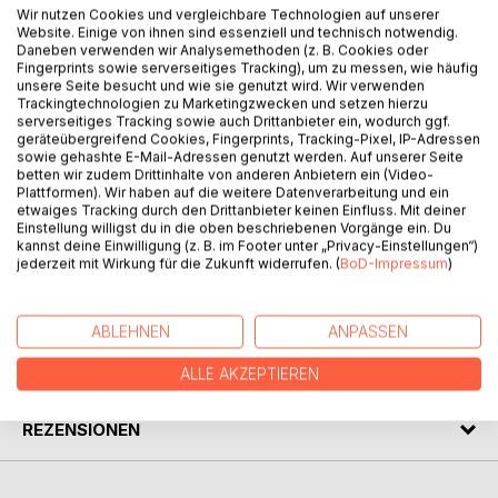
Wir nutzen Cookies und vergleichbare Technologien auf unserer
Website. Einige von ihnen sind essenziell und technisch notwendig.
BESCHREIBUNG
Daneben verwenden wir Analysemethoden (z. B. Cookies oder
Fingerprints sowie serverseitiges Tracking), um zu messen, wie häufig
unsere Seite besucht und wie sie genutzt wird. Wir verwenden
Trackingtechnologien zu Marketingzwecken und setzen hierzu
Frank Wedekind: Frühlings Erwachen. Eine Kindertragödie.
serverseitiges Tracking sowie auch Drittanbieter ein, wodurch ggf.
Der Nachdruck des Textes in der «Bibliothek der
geräteübergreifend Cookies, Fingerprints, Tracking-Pixel, IP-Adressen
Erstausgaben» folgt originalgetreu in Orthographie und
sowie gehashte E-Mail-Adressen genutzt werden. Auf unserer Seite
betten wir zudem Drittinhalte von anderen Anbietern ein (Video-
Interpunktion der Erstausgabe von 1891. Die
Plattformen). Wir haben auf die weitere Datenverarbeitung und ein
Originalpaginierung wird im fortlaufenden Text vermerkt.
etwaiges Tracking durch den Drittanbieter keinen Einfluss. Mit deiner
Der Anhang (Textgestalt, Glossar, Zeittafel, Nachwort) gibt
Einstellung willigst du in die oben beschriebenen Vorgänge ein. Du
kannst deine Einwilligung (z. B. im Footer unter „Privacy-Einstellungen“)
Auskunft zu Leben und Werk.
jederzeit mit Wirkung für die Zukunft widerrufen. (
BoD-Impressum
)
AUTOR/IN
ABLEHNEN
ANPASSEN
PRESSESTIMMEN
ALLE AKZEPTIEREN
REZENSIONEN