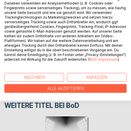
Daneben verwenden wir Analysemethoden (z. B. Cookies oder
In acht Kurzgeschichten erinnert sich der Autor an
Fingerprints sowie serverseitiges Tracking), um zu messen, wie häufig
Begebenheiten aus seinem Leben in der Schweiz und
unsere Seite besucht und wie sie genutzt wird. Wir verwenden
Trackingtechnologien zu Marketingzwecken und setzen hierzu
Kanada.
serverseitiges Tracking sowie auch Drittanbieter ein, wodurch ggf.
geräteübergreifend Cookies, Fingerprints, Tracking-Pixel, IP-Adressen
sowie gehashte E-Mail-Adressen genutzt werden. Auf unserer Seite
AUTOR/IN
betten wir zudem Drittinhalte von anderen Anbietern ein (Video-
Plattformen). Wir haben auf die weitere Datenverarbeitung und ein
etwaiges Tracking durch den Drittanbieter keinen Einfluss. Mit deiner
PRESSESTIMMEN
Einstellung willigst du in die oben beschriebenen Vorgänge ein. Du
kannst deine Einwilligung (z. B. im Footer unter „Privacy-Einstellungen“)
jederzeit mit Wirkung für die Zukunft widerrufen. (
BoD-Impressum
)
REZENSIONEN
ABLEHNEN
ANPASSEN
ALLE AKZEPTIEREN
WEITERE TITEL BEI
BoD