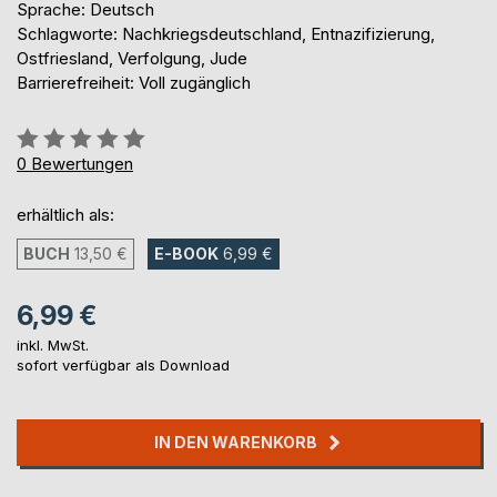
Sprache: Deutsch
Schlagworte: Nachkriegsdeutschland, Entnazifizierung,
Ostfriesland, Verfolgung, Jude
Barrierefreiheit: Voll zugänglich
Bewertung::
0%
0
Bewertungen
erhältlich als:
BUCH
13,50 €
E-BOOK
6,99 €
6,99 €
inkl. MwSt.
sofort verfügbar als Download
IN DEN WARENKORB