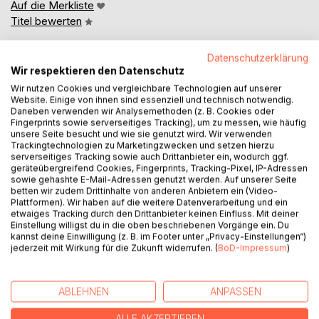
Auf die Merkliste
Titel bewerten
Datenschutzerklärung
Wir respektieren den Datenschutz
Wir nutzen Cookies und vergleichbare Technologien auf unserer
Website. Einige von ihnen sind essenziell und technisch notwendig.
Daneben verwenden wir Analysemethoden (z. B. Cookies oder
Fingerprints sowie serverseitiges Tracking), um zu messen, wie häufig
BESCHREIBUNG
unsere Seite besucht und wie sie genutzt wird. Wir verwenden
Trackingtechnologien zu Marketingzwecken und setzen hierzu
serverseitiges Tracking sowie auch Drittanbieter ein, wodurch ggf.
geräteübergreifend Cookies, Fingerprints, Tracking-Pixel, IP-Adressen
Der Viehhändler Fritz Levy - bekannt als der letzte Jude
sowie gehashte E-Mail-Adressen genutzt werden. Auf unserer Seite
von Jever - geboren 1901 - Flucht vor den Nazis 1939 nach
betten wir zudem Drittinhalte von anderen Anbietern ein (Video-
Shanghai und San Francisco - Rückkehr nach Jever 1950 -
Plattformen). Wir haben auf die weitere Datenverarbeitung und ein
etwaiges Tracking durch den Drittanbieter keinen Einfluss. Mit deiner
jahrelange Entschädigungsprozesse - seine Viehhandlung
Einstellung willigst du in die oben beschriebenen Vorgänge ein. Du
kann Fritz Levy nie wiederaufbauen - schwere
kannst deine Einwilligung (z. B. im Footer unter „Privacy-Einstellungen“)
Depressionen in den 1960er Jahren - Fritz Levy steht
jederzeit mit Wirkung für die Zukunft widerrufen. (
BoD-Impressum
)
wieder auf in den 1970er Jahren - er nennt sich
Berufsverbrecher, Viehlosoph und Stabsdirektor - er nimmt
kein Blatt vor dem Mund - Fritz Levy streitet mit Jevers
ABLEHNEN
ANPASSEN
Bürgern und der örtlichen Tageszeitung - Überfälle -
ALLE AKZEPTIEREN