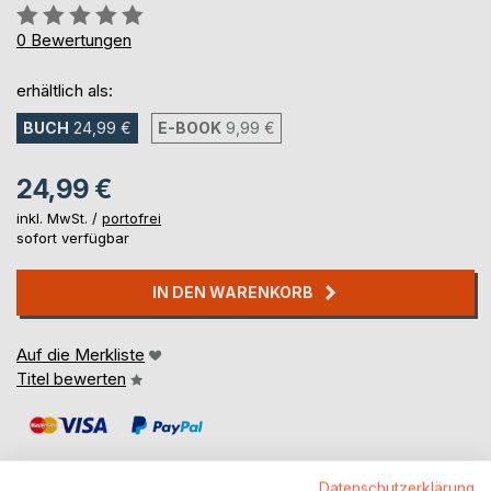
Bewertung::
0%
0
Bewertungen
erhältlich als:
BUCH
24,99 €
E-BOOK
9,99 €
24,99 €
inkl. MwSt. /
portofrei
sofort verfügbar
IN DEN WARENKORB
Auf die Merkliste
Titel bewerten
Datenschutzerklärung