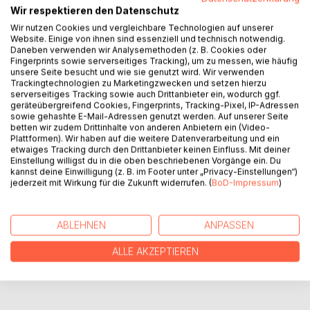
Wir respektieren den Datenschutz
Wir nutzen Cookies und vergleichbare Technologien auf unserer
BESCHREIBUNG
Website. Einige von ihnen sind essenziell und technisch notwendig.
Daneben verwenden wir Analysemethoden (z. B. Cookies oder
Fingerprints sowie serverseitiges Tracking), um zu messen, wie häufig
unsere Seite besucht und wie sie genutzt wird. Wir verwenden
Friegki Reden ist ein Wortspiel. Krieg und Frieden sind
Trackingtechnologien zu Marketingzwecken und setzen hierzu
durcheinandergeraten. Ein Hinweis darauf, wie fragil ein
serverseitiges Tracking sowie auch Drittanbieter ein, wodurch ggf.
Leben in Frieden ist - und wie schnell sich jede und jeder
geräteübergreifend Cookies, Fingerprints, Tracking-Pixel, IP-Adressen
sowie gehashte E-Mail-Adressen genutzt werden. Auf unserer Seite
im Krieg befinden kann, ob wir wollen oder nicht.
betten wir zudem Drittinhalte von anderen Anbietern ein (Video-
Argumente für Ihre Kriegsdienstverweigerung.
Plattformen). Wir haben auf die weitere Datenverarbeitung und ein
etwaiges Tracking durch den Drittanbieter keinen Einfluss. Mit deiner
Einstellung willigst du in die oben beschriebenen Vorgänge ein. Du
AUTOR/IN
kannst deine Einwilligung (z. B. im Footer unter „Privacy-Einstellungen“)
jederzeit mit Wirkung für die Zukunft widerrufen. (
BoD-Impressum
)
PRESSESTIMMEN
ABLEHNEN
ANPASSEN
REZENSIONEN
ALLE AKZEPTIEREN