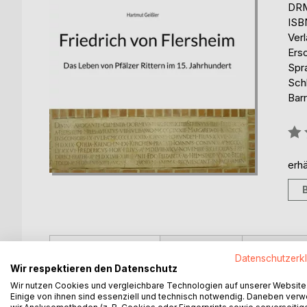
DRM
ISB
Ver
Ers
Spr
Sch
Barr
Bew
0%
erhä
BESCHREIBUNG
AUTOR/IN
PRESSES
Datenschutzerk
Wir respektieren den Datenschutz
Friedrich von Flersheim (ca. 1397-1473) war ein
Wir nutzen Cookies und vergleichbare Technologien auf unserer Website
Einige von ihnen sind essenziell und technisch notwendig. Daneben ver
Frankenthal), dessen Familie über mehrere Genera