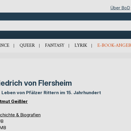
Über BoD
NCE
QUEER
FANTASY
LYRIK
E-BOOK-ANGEB
iedrich von Flersheim
 Leben von Pfälzer Rittern im 15. Jahrhundert
tmut Geißler
chichte & Biografien
UB
 MB