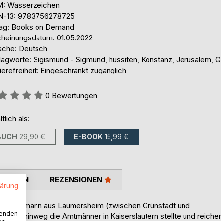
: Wasserzeichen
N-13: 9783756278725
lag: Books on Demand
cheinungsdatum: 01.05.2022
ache: Deutsch
lagworte: Sigismund - Sigmund, hussiten, Konstanz, Jerusalem, 
ierefreiheit: Eingeschränkt zugänglich
ertung::
0
Bewertungen
ltlich als:
BUCH
29,90 €
E-BOOK
15,99 €
TIMMEN
REZENSIONEN
lärung
 Landedelmann aus Laumersheim (zwischen Grünstadt und
.
wenden
tionen hinweg die Amtmänner in Kaiserslautern stellte und reiche