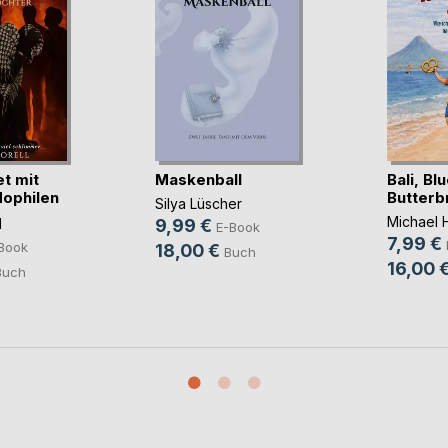
t mit
Maskenball
Bali, Bl
ophilen
Butterb
Silya Lüscher
Michael
l
9,99 €
E-Book
7,99 €
Book
18,00 €
Buch
16,00 
Buch