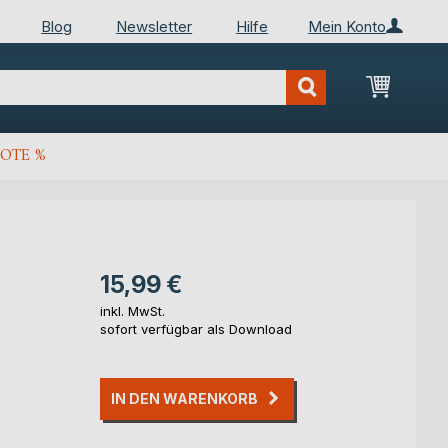
Blog
Newsletter
Hilfe
Mein Konto
Mein Wa
OTE %
15,99 €
inkl. MwSt.
sofort verfügbar als Download
IN DEN WARENKORB