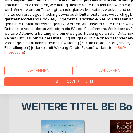
wir Analysemethoden (z. B. Cookies oder Fingerprints sowie serverseitig
Grundbesitz in der Umgebung dieser Stadt hatte. F
Tracking), um zu messen, wie häufig unsere Seite besucht und wie sie ge
von Frankreich bis nach Preußen, von Köln bis nac
wird. Wir verwenden Trackingtechnologien zu Marketingzwecken und se
hierzu serverseitiges Tracking sowie auch Drittanbieter ein, wodurch ggf.
Dienst der Kurpfalz und des Königs Sigmund und ha
geräteübergreifend Cookies, Fingerprints, Tracking-Pixel, IP-Adressen s
begleitete seinen Pfalzgrafen Ludwig III. u.a. zum
gehashte E-Mail-Adressen genutzt werden. Auf unserer Seite betten wir
er zum Ritter vom Heiligen Grab geschlagen wurde
Drittinhalte von anderen Anbietern ein (Video-Plattformen). Wir haben auf
weitere Datenverarbeitung und ein etwaiges Tracking durch den Drittanbi
ihm in der Schlacht bei Bulgnéville 1431 auf Lothr
keinen Einfluss. Mit deiner Einstellung willigst du in die oben beschriebe
Pfälzer Rittern nicht dabei um, sondern wurde nur 
Vorgänge ein. Du kannst deine Einwilligung (z. B. im Footer unter „Privacy-
sein Glück im Dienst Karls des Kühnen von Burgund
Einstellungen“) jederzeit mit Wirkung für die Zukunft widerrufen. (
BoD-
Impressum
)
Familienepitaph befand sich früher in der Stiftsk
engen Freundes Friedrich von Greiffenclau, das S
beiden waren noch im 16. Jahrhundert mehrere origi
ABLEHNEN
ANPASSEN
Speyerer Bischofs Philipp von Flersheim, eines En
sehr vielfältiges Lebenssbild eines Pfälzer Ritters
ALLE AKZEPTIEREN
WEITERE TITEL BEI
Bo