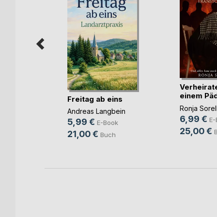
Raubzug
Verheirate
chfort
einem Päd
Freitag ab eins
ook
u(...)
Ronja Sorel
Andreas Langbein
ch
6,99 €
E-
5,99 €
E-Book
25,00 €
21,00 €
Buch