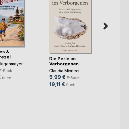
ues &
Gegen
rezel
Die Perle im
Mike 
Verborgenen
 Hagenmayer
6,99
Claudia Minneci
E-Book
29,9
5,99 €
€
E-Book
Buch
19,11 €
Buch