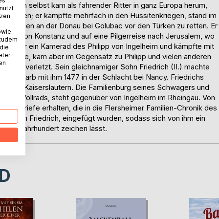
es
riedrich selbst kam als fahrender Ritter in ganz Europa herum,
nutzt
h Serbien; er kämpfte mehrfach in den Hussitenkriegen, stand im
tzen
lf, diesen an der Donau bei Golubac vor den Türken zu retten. Er
owie
 Konzil von Konstanz und auf eine Pilgerreise nach Jerusalem, wo
 zudem
. Er war ein Kamerad des Philipp von Ingelheim und kämpfte mit
 die
eter
inger Seite, kam aber im Gegensatz zu Philipp und vielen anderen
nen
schwer verletzt. Sein gleichnamiger Sohn Friedrich (II.) machte
 und starb mit ihm 1477 in der Schlacht bei Nancy. Friedrichs
irche von Kaiserslautern. Die Familienburg seines Schwagers und
chloss Vollrads, steht gegenüber von Ingelheim im Rheingau. Von
nale Briefe erhalten, die in die Flersheimer Familien-Chronik des
kels von Friedrich, eingefügt wurden, sodass sich von ihm ein
 im 15. Jahrhundert zeichen lässt.
D