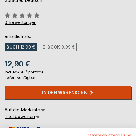
Sprache: Deutsch
Bewertung::
0%
0
Bewertungen
erhältlich als:
BUCH
12,90 €
E-BOOK
9,99 €
12,90 €
inkl. MwSt. /
portofrei
sofort verfügbar
IN DEN WARENKORB
Auf die Merkliste
Titel bewerten
Datenschutzerklärung