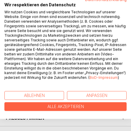
Wir respektieren den Datenschutz
Wir nutzen Cookies und vergleichbare Technologien auf unserer
Website. Einige von ihnen sind essenziell und technisch notwendig.
Daneben verwenden wir Analysemethoden (z. B. Cookies oder
BESCHREIBUNG
Fingerprints sowie serverseitiges Tracking), um zu messen, wie häufig
unsere Seite besucht und wie sie genutzt wird. Wir verwenden
Trackingtechnologien zu Marketingzwecken und setzen hierzu
serverseitiges Tracking sowie auch Drittanbieter ein, wodurch ggf.
Die gut organisierte Kommissarin Ute Becker ermittelt
geräteübergreifend Cookies, Fingerprints, Tracking-Pixel, IP-Adressen
zusammen mit ihrem jüngeren, etwas beleibten Kollegen
sowie gehashte E-Mail-Adressen genutzt werden. Auf unserer Seite
betten wir zudem Drittinhalte von anderen Anbietern ein (Video-
Alex Weingärtner im Fall „Emmi Weisser“, die auf dem
Plattformen). Wir haben auf die weitere Datenverarbeitung und ein
Rüppurrer Friedhof erwürgt aufgefunden wurde. Es gibt
etwaiges Tracking durch den Drittanbieter keinen Einfluss. Mit deiner
zunächst kein erkennbares Motiv: Frau Weisser war eine
Einstellung willigst du in die oben beschriebenen Vorgänge ein. Du
kannst deine Einwilligung (z. B. im Footer unter „Privacy-Einstellungen“)
ältere, allseits beliebte, freundliche und immer hilfsbereite
jederzeit mit Wirkung für die Zukunft widerrufen. (
BoD-Impressum
)
Frau, die keine Feinde zu haben schien. Auch für nicht
eingefleischte Krimifreunde ein Lesevergnügen.
ABLEHNEN
ANPASSEN
AUTOR/IN
ALLE AKZEPTIEREN
PRESSESTIMMEN