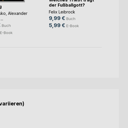
der Fußballgott?
perfe
g
Felix Leibrock
Andre
sko
,
Alexander
9,99 €
9,90
Buch
 ...
€
5,99 €
5,99
Buch
E-Book
E-Book
variieren)