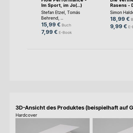
o S(...)
Im Sport, im Jo(...)
Rasens - D
ure
Stefan Etzel
,
Tomás
Simon Hald
Behrend
, ...
18,99 €
h
15,99 €
Buch
9,99 €
ok
E-
7,99 €
E-Book
3D-Ansicht des Produktes (beispielhaft auf 
Hardcover