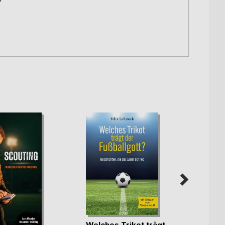
e
Welches Trikot trägt
Triath