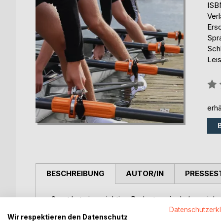
ISB
Ver
Ers
Spr
Schl
Lei
Bew
0%
erhä
BESCHREIBUNG
AUTOR/IN
PRESSES
Sport hat eine wichtige Bedeutung im Leben vieler 
Attribute zuschreiben, die den Kindern im später
Datenschutzerk
Wir respektieren den Datenschutz
wie Rudern, Laufen oder Skilanglauf gehen Jugend