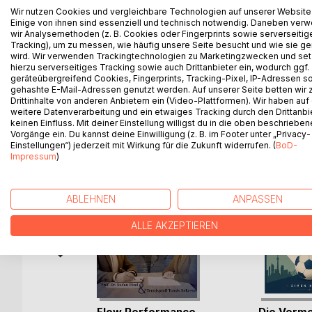
Wir nutzen Cookies und vergleichbare Technologien auf unserer Website
weg ist?
Einige von ihnen sind essenziell und technisch notwendig. Daneben ver
Das Buch beschreibt das Leben eines 14-jährigen 
wir Analysemethoden (z. B. Cookies oder Fingerprints sowie serverseitig
trainingswissenschaftliche Themenblöcke aufgegrif
Tracking), um zu messen, wie häufig unsere Seite besucht und wie sie ge
im Leben eines jungen Sportlers. Ein Buch für Elte
wird. Wir verwenden Trackingtechnologien zu Marketingzwecken und se
hierzu serverseitiges Tracking sowie auch Drittanbieter ein, wodurch ggf.
geräteübergreifend Cookies, Fingerprints, Tracking-Pixel, IP-Adressen s
gehashte E-Mail-Adressen genutzt werden. Auf unserer Seite betten wir
Drittinhalte von anderen Anbietern ein (Video-Plattformen). Wir haben auf
weitere Datenverarbeitung und ein etwaiges Tracking durch den Drittanbi
WEITERE TITEL BEI
Bo
keinen Einfluss. Mit deiner Einstellung willigst du in die oben beschriebe
Vorgänge ein. Du kannst deine Einwilligung (z. B. im Footer unter „Privacy-
Einstellungen“) jederzeit mit Wirkung für die Zukunft widerrufen. (
BoD-
Impressum
)
ABLEHNEN
ANPASSEN
ALLE AKZEPTIEREN
machen:
Flow Performance -
Die Verm