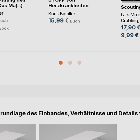
as Ma(...)
Herzkrankheiten
Scoutin
durch me(...)
er
Boris Bigalke
Lars Mro
15,99 €
Buch
Grübling
,
Buch
17,90 
Book
9,99 €
Grundlage des Einbandes, Verhältnisse und Details 