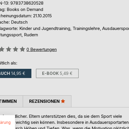
N-13: 9783738620528
lag: Books on Demand
cheinungsdatum: 21.10.2015
ache: Deutsch
agworte: Kinder und Jugendtraining, Trainingslehre, Ausdauerspor
stungssport, Rudern
ertung::
0
Bewertungen
ltlich als:
BUCH
14,95 €
E-BOOK
5,49 €
TIMMEN
REZENSIONEN
Jugendlicher. Eltern unterstützen dies, da sie dem Sport viele
en Leben wichtig sein können. Insbesondere in Ausdauersportarten
lärung
liche durch Höhen und Tiefen. Was, wenn die Motivation plötzlic