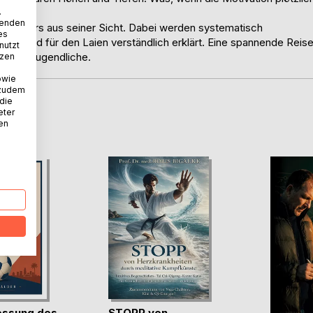
.
wenden
Sportlers aus seiner Sicht. Dabei werden systematisch
es
fen und für den Laien verständlich erklärt. Eine spannende Reis
nutzt
rn und Jugendliche.
tzen
owie
 zudem
 die
eter
D
nen
essung des
STOPP von