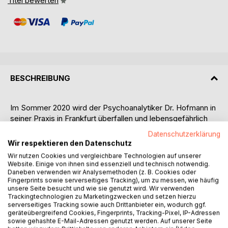
Titel bewerten
BESCHREIBUNG
Im Sommer 2020 wird der Psychoanalytiker Dr. Hofmann in
seiner Praxis in Frankfurt überfallen und lebensgefährlich
verletzt. Die betagte Hausbesitzerin wird dabei ermordet.
Datenschutzerklärung
Das Motiv des Überfalls ist zunächst völlig unklar. Die
Wir respektieren den Datenschutz
Untersuchung übernimmt Kriminalhauptkommissar Bauer,
Wir nutzen Cookies und vergleichbare Technologien auf unserer
der vor Jahren selbst Patient bei Hofmann war. Er trifft
Website. Einige von ihnen sind essenziell und technisch notwendig.
seinen ehemaligen Analytiker als Patienten an und erfährt in
Daneben verwenden wir Analysemethoden (z. B. Cookies oder
Fingerprints sowie serverseitiges Tracking), um zu messen, wie häufig
einem zähen Ringen um die ärztliche Schweigepflicht, dass
unsere Seite besucht und wie sie genutzt wird. Wir verwenden
eine neue Patientin, Amalia R, die als Escort-Dame im
Trackingtechnologien zu Marketingzwecken und setzen hierzu
Dienste der kalabrischen Mafia arbeitet, Anlass für das
serverseitiges Tracking sowie auch Drittanbieter ein, wodurch ggf.
geräteübergreifend Cookies, Fingerprints, Tracking-Pixel, IP-Adressen
Gewaltverbrechen sein könnte. Nicht nur die Ndrangheta,
sowie gehashte E-Mail-Adressen genutzt werden. Auf unserer Seite
sondern auch andere Verbrechersyndikate kämpfen um