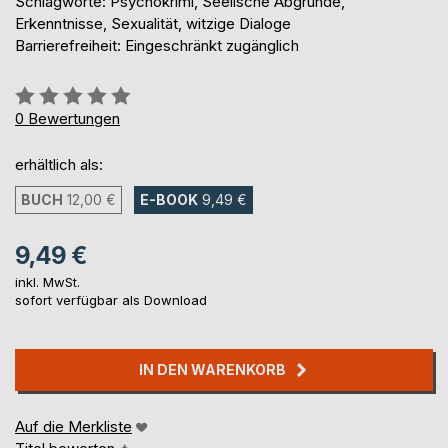
Schlagworte: Psychokrimi, Seelische Abgründe,
Erkenntnisse, Sexualität, witzige Dialoge
Barrierefreiheit: Eingeschränkt zugänglich
Bewertung::
0%
0
Bewertungen
erhältlich als:
BUCH
12,00 €
E-BOOK
9,49 €
9,49 €
inkl. MwSt.
sofort verfügbar als Download
IN DEN WARENKORB
Auf die Merkliste