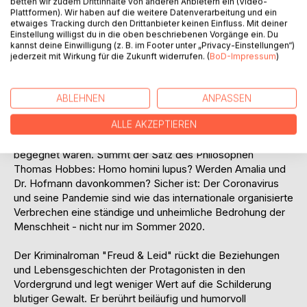
betten wir zudem Drittinhalte von anderen Anbietern ein (Video-
Informationen und Einflussnahme auf wichtige Personen.
Plattformen). Wir haben auf die weitere Datenverarbeitung und ein
etwaiges Tracking durch den Drittanbieter keinen Einfluss. Mit deiner
Dr. Hofmann möchte seine Patientin Amalia, die ihm mehr
Einstellung willigst du in die oben beschriebenen Vorgänge ein. Du
bedeutet, als ihm professionell lieb ist, schützen, und
kannst deine Einwilligung (z. B. im Footer unter „Privacy-Einstellungen“)
verleugnet dabei, dass er selbst in Gefahr schwebt. Der
jederzeit mit Wirkung für die Zukunft widerrufen. (
BoD-Impressum
)
Kommissar will die Mörder fassen und das Verbrechen
aufklären; er möchte aber nicht, dass seine Rolle als
damaliger Patient bekannt wird. Alle drei Hauptpersonen
ABLEHNEN
ANPASSEN
durchleben innere Konflikte von seelischem Leid wie
ALLE AKZEPTIEREN
Depression, Angst, aber auch Lust, Erotik und sonstige
Abgründen, die sie so nicht hätten, wenn sie sich nicht
begegnet wären. Stimmt der Satz des Philosophen
Thomas Hobbes: Homo homini lupus? Werden Amalia und
Dr. Hofmann davonkommen? Sicher ist: Der Coronavirus
und seine Pandemie sind wie das internationale organisierte
Verbrechen eine ständige und unheimliche Bedrohung der
Menschheit - nicht nur im Sommer 2020.
Der Kriminalroman "Freud & Leid" rückt die Beziehungen
und Lebensgeschichten der Protagonisten in den
Vordergrund und legt weniger Wert auf die Schilderung
blutiger Gewalt. Er berührt beiläufig und humorvoll