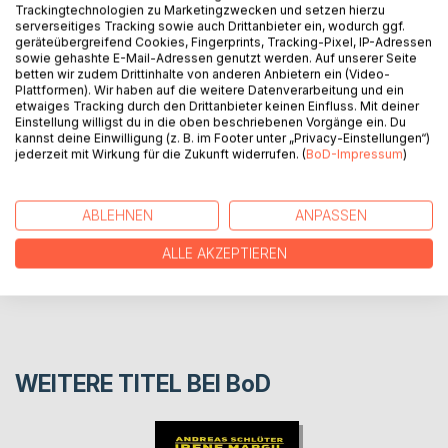
besonderen Mannschaft: mit Jonas, der lieber
Trackingtechnologien zu Marketingzwecken und setzen hierzu
fotografiert und Benni, der seine Fäustlinge
serverseitiges Tracking sowie auch Drittanbieter ein, wodurch ggf.
nicht ausziehen will.
geräteübergreifend Cookies, Fingerprints, Tracking-Pixel, IP-Adressen
sowie gehashte E-Mail-Adressen genutzt werden. Auf unserer Seite
Eine verschwundene Spendenkasse ruft alle
betten wir zudem Drittinhalte von anderen Anbietern ein (Video-
gemeinsam auf den Plan.
Plattformen). Wir haben auf die weitere Datenverarbeitung und ein
etwaiges Tracking durch den Drittanbieter keinen Einfluss. Mit deiner
Einstellung willigst du in die oben beschriebenen Vorgänge ein. Du
kannst deine Einwilligung (z. B. im Footer unter „Privacy-Einstellungen“)
AUTOR/IN
jederzeit mit Wirkung für die Zukunft widerrufen. (
BoD-Impressum
)
PRESSESTIMMEN
ABLEHNEN
ANPASSEN
REZENSIONEN
ALLE AKZEPTIEREN
WEITERE TITEL BEI
BoD