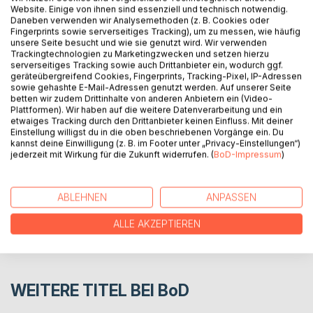
Website. Einige von ihnen sind essenziell und technisch notwendig.
Daneben verwenden wir Analysemethoden (z. B. Cookies oder
Fingerprints sowie serverseitiges Tracking), um zu messen, wie häufig
Neue Wege gehen, der Sehnsucht folgen, Leben finden
unsere Seite besucht und wie sie genutzt wird. Wir verwenden
und wertvolle Ziele im Blick haben. Einige Sehnsüchte der
Trackingtechnologien zu Marketingzwecken und setzen hierzu
serverseitiges Tracking sowie auch Drittanbieter ein, wodurch ggf.
Freiheit berührt dieses Buch in Bildern, Erfahrungen und
geräteübergreifend Cookies, Fingerprints, Tracking-Pixel, IP-Adressen
Gedanken.
sowie gehashte E-Mail-Adressen genutzt werden. Auf unserer Seite
betten wir zudem Drittinhalte von anderen Anbietern ein (Video-
Plattformen). Wir haben auf die weitere Datenverarbeitung und ein
etwaiges Tracking durch den Drittanbieter keinen Einfluss. Mit deiner
AUTOR/IN
Einstellung willigst du in die oben beschriebenen Vorgänge ein. Du
kannst deine Einwilligung (z. B. im Footer unter „Privacy-Einstellungen“)
jederzeit mit Wirkung für die Zukunft widerrufen. (
BoD-Impressum
)
PRESSESTIMMEN
REZENSIONEN
ABLEHNEN
ANPASSEN
ALLE AKZEPTIEREN
WEITERE TITEL BEI
BoD