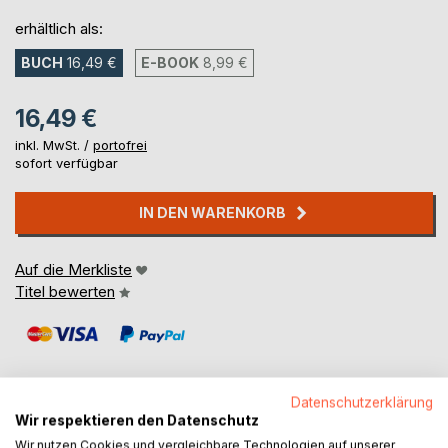
erhältlich als:
BUCH
16,49 €
E-BOOK
8,99 €
16,49 €
inkl. MwSt. /
portofrei
sofort verfügbar
IN DEN WARENKORB
Auf die Merkliste
Titel bewerten
Datenschutzerklärung
Wir respektieren den Datenschutz
BESCHREIBUNG
Wir nutzen Cookies und vergleichbare Technologien auf unserer