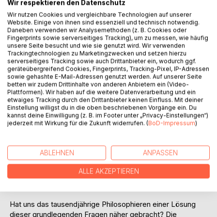
Titel bewerten
Wir respektieren den Datenschutz
Wir nutzen Cookies und vergleichbare Technologien auf unserer
Website. Einige von ihnen sind essenziell und technisch notwendig.
Daneben verwenden wir Analysemethoden (z. B. Cookies oder
Fingerprints sowie serverseitiges Tracking), um zu messen, wie häufig
unsere Seite besucht und wie sie genutzt wird. Wir verwenden
Trackingtechnologien zu Marketingzwecken und setzen hierzu
serverseitiges Tracking sowie auch Drittanbieter ein, wodurch ggf.
geräteübergreifend Cookies, Fingerprints, Tracking-Pixel, IP-Adressen
BESCHREIBUNG
sowie gehashte E-Mail-Adressen genutzt werden. Auf unserer Seite
betten wir zudem Drittinhalte von anderen Anbietern ein (Video-
Plattformen). Wir haben auf die weitere Datenverarbeitung und ein
etwaiges Tracking durch den Drittanbieter keinen Einfluss. Mit deiner
Das Leben ist ein einziges großes Rätsel: Wir werden in
Einstellung willigst du in die oben beschriebenen Vorgänge ein. Du
eine wunderschöne Welt geboren, treiben eine begrenzte
kannst deine Einwilligung (z. B. im Footer unter „Privacy-Einstellungen“)
Zeit durch den unbegrenzten Raum und verschwinden dann
jederzeit mit Wirkung für die Zukunft widerrufen. (
BoD-Impressum
)
ebenso plötzlich wieder, wie wir gekommen sind.
Woher kommen wir?
ABLEHNEN
ANPASSEN
Wohin gehen wir?
ALLE AKZEPTIEREN
Warum leben wir eigentlich?
Welchen Sinn hat unser Leben?
Hat uns das tausendjährige Philosophieren einer Lösung
dieser grundlegenden Fragen näher gebracht? Die