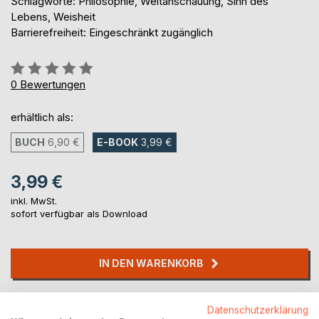
Schlagworte: Philosophie, Weltanschauung, Sinn des
Lebens, Weisheit
Barrierefreiheit: Eingeschränkt zugänglich
Bewertung::
0%
0
Bewertungen
erhältlich als:
BUCH
6,90 €
E-BOOK
3,99 €
3,99 €
inkl. MwSt.
sofort verfügbar als Download
IN DEN WARENKORB
Auf die Merkliste
Datenschutzerklärung