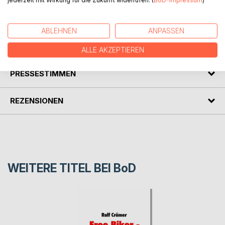
jederzeit mit Wirkung für die Zukunft widerrufen. (
BoD-Impressum
)
Biker und
Was will ich erreichen !
ABLEHNEN
ANPASSEN
AUTOR/IN
ALLE AKZEPTIEREN
PRESSESTIMMEN
REZENSIONEN
WEITERE TITEL BEI
BoD