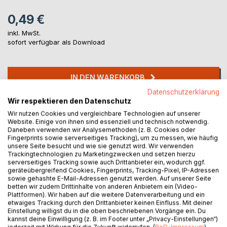
0,49 €
inkl. MwSt.
sofort verfügbar als Download
IN DEN WARENKORB
Datenschutzerklärung
Wir respektieren den Datenschutz
Auf die Merkliste
Wir nutzen Cookies und vergleichbare Technologien auf unserer
Titel bewerten
Website. Einige von ihnen sind essenziell und technisch notwendig.
Daneben verwenden wir Analysemethoden (z. B. Cookies oder
Fingerprints sowie serverseitiges Tracking), um zu messen, wie häufig
unsere Seite besucht und wie sie genutzt wird. Wir verwenden
Trackingtechnologien zu Marketingzwecken und setzen hierzu
serverseitiges Tracking sowie auch Drittanbieter ein, wodurch ggf.
geräteübergreifend Cookies, Fingerprints, Tracking-Pixel, IP-Adressen
sowie gehashte E-Mail-Adressen genutzt werden. Auf unserer Seite
betten wir zudem Drittinhalte von anderen Anbietern ein (Video-
BESCHREIBUNG
Plattformen). Wir haben auf die weitere Datenverarbeitung und ein
etwaiges Tracking durch den Drittanbieter keinen Einfluss. Mit deiner
Einstellung willigst du in die oben beschriebenen Vorgänge ein. Du
kannst deine Einwilligung (z. B. im Footer unter „Privacy-Einstellungen“)
Wie Sehe Ich Mitglieder von einem MC und mich als Free